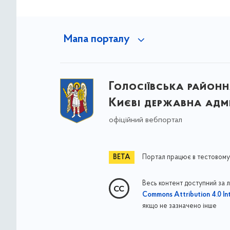
Мапа порталу
Голосіївська районна
Києві державна адмі
офіційний вебпортал
Портал працює в тестовому
Весь контент доступний за 
Commons Attribution 4.0 Int
якщо не зазначено інше