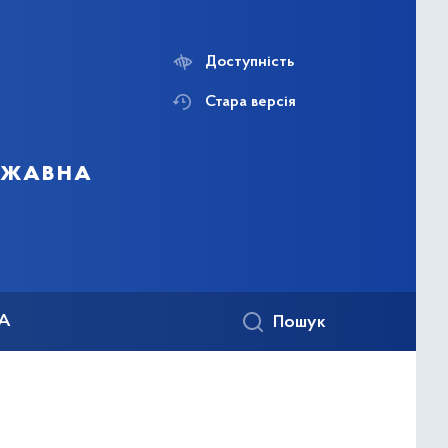
Доступність
Стара версія
ержавна
КА
Пошук