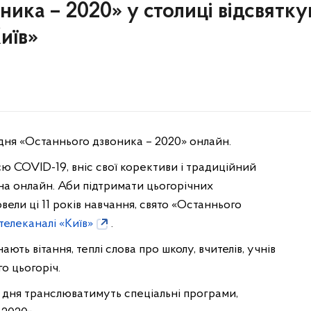
ника – 2020» у столиці відсвятк
иїв»
я дня «Останнього дзвоника – 2020» онлайн.
ю COVID-19, вніс свої корективи і традиційний
на онлайн. Аби підтримати цьогорічних
ровели ці 11 років навчання, свято «Останнього
телеканалі «Київ»
.
ають вітання, теплі слова про школу, вчителів, учнів
го цьогоріч.
ж дня транслюватимуть спеціальні програми,