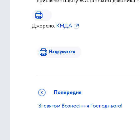
присвячені святу «Останнього дзвоника –
Джерело:
КМДА
Надрукувати
Попередня
Зі святом Вознесіння Господнього!