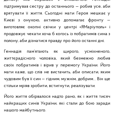
підтримував сестру до останнього — робив усе, аби
врятувати її життя. Сьогодні мати Героя мешкає у
Києві з онукою, активно допомагає фронту —
виготовляє окопні свічки у центрі «ЯМаріуполь» і
продовжує чекати хоча б когось із побратимів сина з
полону, аби дізнатися правду про його останні дні.
Геннадія пам’ятають як щирого, усміхненого,
життєрадісного чоловіка, який безмежно любив
своїх побратимів і вірив у перемогу України. Його
мати каже, що слів не вистачить, аби описати, яким
чудовим був її син — гідним, мужнім, добрим… Він ще
стільки мріяв зробити, встигнути, реалізувати.
Його життя обірвалося надто рано, як і життя тисяч
найкращих синів України, які стали до бою заради
нашого майбутнього.