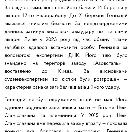
За свідченнями, востаннє його бачили 14 березня у
лікарні 17-го мікрорайону. До 21 березня Геннадій
вважався зниклим безвісти. За непідтвердженими
даними, загинув внаслідок авіаудару по тій самій
лікарні. Лише у 2023 році під час обміну тілами
загиблих вдалося встановити особу Геннадія за
допомогою експертизи ДНК. Його тіло було
знайдено на території заводу «Азовсталь» і
доставлено до Києва. За висновками
судмедекспертизи, всі кістки були розтрощені —
характерна ознака загибелі від авіаційного удару.
Геннадій не був одруженим, дітей не мав. Його
єдиною родиною залишилися мати — Біткіне Неля
Станіславівна, та племінниця. У 2015 році Неля
Станіславівна вже пережила важку втрату — поховала
доньку, яка боролася з онкологією. Геннадій