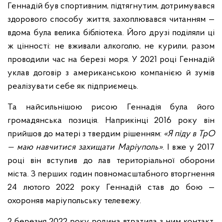
Геннадій був спортивним, підтягнутим, дотримувався
здорового способу життя, захоплювався читанням —
вдома була велика бібліотека. Його друзі поділяли ці
ж цінності: не вживали алкоголю, не курили, разом
проводили час на березі моря. У 2021 році Геннадій
уклав договір з американською компанією й зумів
реалізувати себе як підприємець.
Та найсильнішою рисою Геннадія була його
громадянська позиція. Наприкінці 2016 року він
прийшов до матері з твердим рішенням:
«Я піду в ТрО
— маю навчитися захищати Маріуполь»
. І вже у 2017
році він вступив до лав територіальної оборони
міста. З перших годин повномасштабного вторгнення
24 лютого 2022 року Геннадій став до бою —
охороняв маріупольську телевежу.
2 березня 2022 року родина втратила з ним контакт.