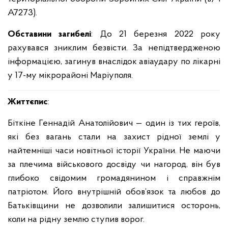
А7273).
Обставини загибелі
: До 21 березня 2022 року
рахувався зниклим безвісти. За непідтвердженою
інформацією, загинув внаслідок авіаудару по лікарні
у 17-му мікрорайоні Маріуполя.
Життєпис
:
Біткіне Геннадій Анатолійович — один із тих героїв,
які без вагань стали на захист рідної землі у
найтемніші часи новітньої історії України. Не маючи
за плечима військового досвіду чи нагород, він був
глибоко свідомим громадянином і справжнім
патріотом. Його внутрішній обов’язок та любов до
Батьківщини не дозволили залишитися осторонь,
коли на рідну землю ступив ворог.