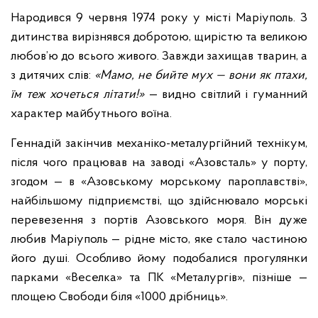
Народився 9 червня 1974 року у місті Маріуполь. З
дитинства вирізнявся добротою, щирістю та великою
любов’ю до всього живого. Завжди захищав тварин, а
з дитячих слів:
«Мамо, не бийте мух — вони як птахи,
їм теж хочеться літати!»
— видно світлий і гуманний
характер майбутнього воїна.
Геннадій закінчив механіко-металургійний технікум,
після чого працював на заводі «Азовсталь» у порту,
згодом — в «Азовському морському пароплавстві»,
найбільшому підприємстві, що здійснювало морські
перевезення з портів Азовського моря. Він дуже
любив Маріуполь — рідне місто, яке стало частиною
його душі. Особливо йому подобалися прогулянки
парками «Веселка» та ПК «Металургів», пізніше —
площею Свободи біля «1000 дрібниць».