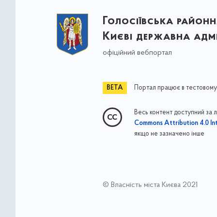
Голосіївська районна
Києві державна адмі
офіційний вебпортал
Портал працює в тестовому
Весь контент доступний за 
Commons Attribution 4.0 Int
якщо не зазначено інше
© Власність міста Києва 2021