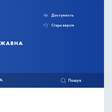
Доступність
Стара версія
ержавна
КА
Пошук