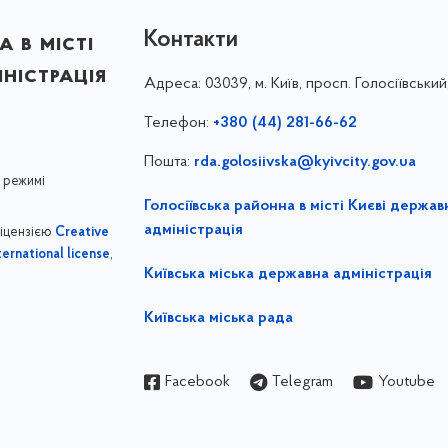
Контакти
 в місті
ністрація
Адреса:
03039, м. Київ, просп. Голосіївський
Телефон:
+380 (44) 281-66-62
Пошта:
rda.golosiivska@kyivcity.gov.ua
 режимі
Голосіївська районна в місті Києві держав
адміністрація
ліцензією
Creative
,
ernational license
Київська міська державна адміністрація
Київська міська рада
Facebook
Telegram
Youtube