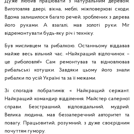
Дуже любив працювати з натуральним деревом.
Виготовляв двері, вікна, меблі, міжповерхові сходи.
Вдома залишилося багато речей, зроблених з дерева
його руками. А взагалі, мав золоті руки. Міг
відремонтувати будь-яку річ і техніку.
Був мисливцем та рибалкою. Останньому віддавав
майже весь вільний час. «Найкращий відпочинок –
це риболовля!» Сам ремонтував та відновлював
рибальські котушки. Завдяки цьому його знали
рибалки по усій Україні та за її межами.
Зі спогадів побратимів: « Найкращий сержант.
Найкращий командир відділення. Майстер саперної
справи. Безстрашний, відповідальний, мудрий.
Велика людина, мав беззаперечний авторитет та
повагу. Працьовитий, розумний, з дуже своєрідним
почуттям гумору.