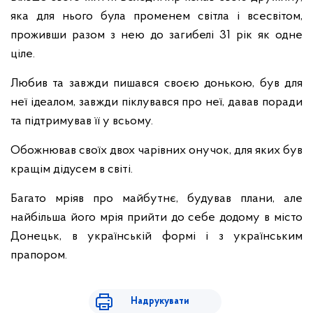
яка для нього була променем світла і всесвітом,
проживши разом з нею до загибелі 31 рік як одне
ціле.
Любив та завжди пишався своєю донькою, був для
неї ідеалом, завжди піклувався про неї, давав поради
та підтримував її у всьому.
Обожнював своїх двох чарівних онучок, для яких був
кращім дідусем в світі.
Багато мріяв про майбутнє, будував плани, але
найбільша його мрія прийти до себе додому в місто
Донецьк, в українській формі і з українським
прапором.
Надрукувати