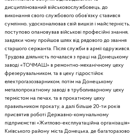
дисциплінований військовослужбовець, до
виконання свого службового обов’язку ставився
сумлінно, удосконалював свій вишкіл і майстерність,
поступово опановував військові професійні знання,
завдяки чому пройшов шлях від рядового до звання
старшого сержанта. Після служби в армії одружився.
Трудова діяльність почалася з праці на Донецькому
заводі «ТОЧМАШ» в ремонтно-механічному цеху
фрезерувальником, та в цеху гідростійок
електрогазозварником, потім на Донецькому
металопрокатному заводі в труболиварному цеху
термістом на печах, та в прокатному цеху
правильником прокату, а далі більше 20-ти років
присвятив роботі Державно-комунальному
підприємстві «Житлово-експлуатаційна організація»
Київського району міста Донецька, де багаторазово