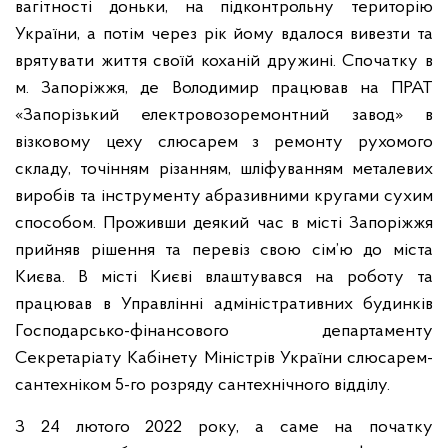
вагітності доньки, на підконтрольну територію
України, а потім через рік йому вдалося вивезти та
врятувати життя своїй коханій дружині. Спочатку в
м. Запоріжжя, де Володимир працював на ПРАТ
«Запорізький електровозоремонтний завод» в
візковому цеху слюсарем з ремонту рухомого
складу, точінням різанням, шліфуванням металевих
виробів та інструменту абразивними кругами сухим
способом. Проживши деякий час в місті Запоріжжя
прийняв рішення та перевіз свою сім’ю до міста
Києва. В місті Києві влаштувався на роботу та
працював в Управлінні адміністративних будинків
Господарсько-фінансового департаменту
Секретаріату Кабінету Міністрів України слюсарем-
сантехніком 5-го розряду сантехнічного відділу.
З 24 лютого 2022 року, а саме на початку