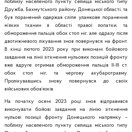
поблизу населеного пункту селища міського типу
Дружба, Бахмутського району, Донецької області, та
був поранений одержав сліпе уламкове поранення
м’яких тканин в області правої лопатки, та
обмороження пальців обох стоп ніг, але одразу після
двотижневого лікування знов повернувся на фронт.
В кінці лютого 2023 року при виконані бойового
завдання на лінії зіткнення нульових позицій фронту
вже вдруге отримав обмороження пальців ІІ-ІІІ ст.
обох стоп ніг, та чергову акубаротравму.
Пролікувавшись знову повернувся до своїх
військових обов’язків.
На початку осені 2023 році знов відправився
виконувати бойові завдання на лінію зіткнення
нульові позиції фронту Донецького напрямку –
поблизу населеного пункту селища міського типу