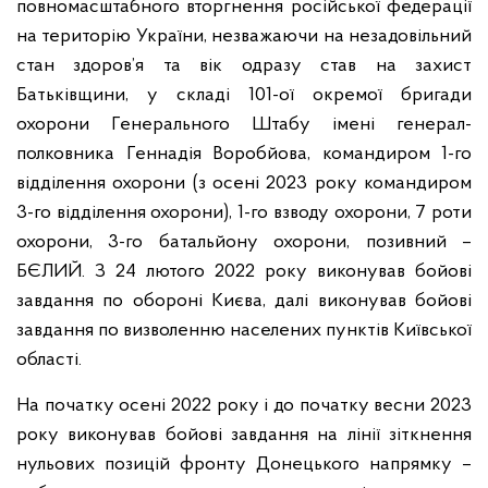
повномасштабного вторгнення російської федерації
на територію України, незважаючи на незадовільний
стан здоров’я та вік одразу став на захист
Батьківщини, у складі 101-ої окремої бригади
охорони Генерального Штабу імені генерал-
полковника Геннадія Воробйова, командиром 1-го
відділення охорони (з осені 2023 року командиром
3-го відділення охорони), 1-го взводу охорони, 7 роти
охорони, 3-го батальйону охорони, позивний –
БЄЛИЙ. З 24 лютого 2022 року виконував бойові
завдання по обороні Києва, далі виконував бойові
завдання по визволенню населених пунктів Київської
області.
На початку осені 2022 року і до початку весни 2023
року виконував бойові завдання на лінії зіткнення
нульових позицій фронту Донецького напрямку –