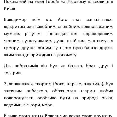
Похований на Алеї Героїв на Лісовому кладовищі в
Києві.
Володимир всім хто його знав запам’ятався:
відкритим, життєлюбним, спокійним, врівноваженим,
мужнім, рішучім, відповідальним, справедливим,
чесним, пунктуальним, дуже охайним, мав почуття
гумору, дружелюбним і у нього було багато друзів,
яким завжди приходив на допомогу.
Для побратимів він був як батько, брат, друг і
товариш.
Захоплювався спортом (бокс, карате, атлетика), був
завзятим рибалкою, обожнював тварин, любив
подорожувати, особливо бути на природі: річка,
водойми, ліс, гори, море.
Більше свого життя Володимир кохав свою дружину,