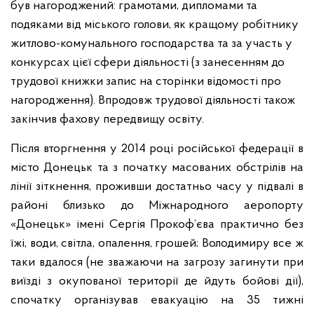
був нагороджений: грамотами, дипломами та
подяками від міського голови, як кращому робітнику
житлово-комунального господарства та за участь у
конкурсах цієї сфери діяльності (з занесенням до
трудової книжки запис на сторінки відомості про
нагородження). Впродовж трудової діяльності також
закінчив фахову передвищу освіту.
Після вторгнення у 2014 році російської федерації в
місто Донецьк та з початку масованих обстрілів на
лінії зіткнення, проживши достатньо часу у підвалі в
районі близько до Міжнародного аеропорту
«Донецьк» імені Сергія Прокоф’єва практично без
їжі, води, світла, опалення, грошей; Володимиру все ж
таки вдалося (не зважаючи на загрозу загинути при
виїзді з окупованої території де йдуть бойові дії),
спочатку організував евакуацію на 35 тижні