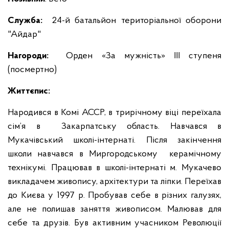
Служба:
24-й батальйон територіальної оборони
"Айдар"
Нагороди:
Орден «За мужність» ІІІ ступеня
(посмертно)
Життєпис:
Народився в Комі АССР, в трирічному віці переїхала
сім’я в Закарпатську область. Навчався в
Мукачівський школі-інтернаті. Після закінчення
школи навчався в Миргородському керамічному
технікумі. Працював в школі-інтернаті м. Мукачево
викладачем живопису, архітектури та ліпки. Переїхав
до Києва у 1997 р. Пробував себе в різних галузях,
але не полишав заняття живописом. Малював для
себе та друзів. Був активним учасником Революції