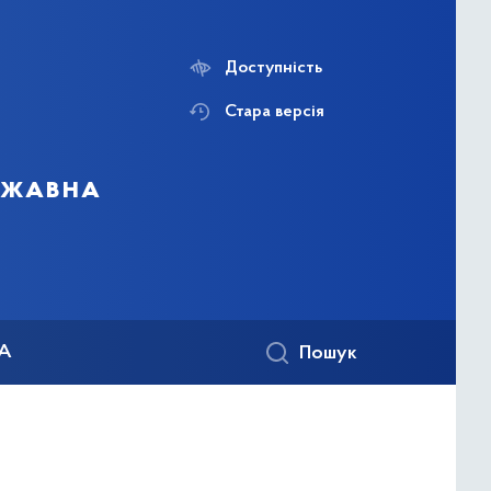
Доступність
Стара версія
ержавна
КА
Пошук