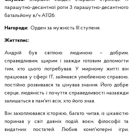
парашутно-десантної роти 3 парашутно-десантного
батальйону в/ч А1126.
Нагороди:
Орден за мужність ІІІ ступеня.
Життєпис:
Андрій був світлою людиною – добрим,
справедливим, щирим і завжди готовим допомогти
тим, хто цього потребував. У мирному житті він
працював у сфері ІТ, займався улюбленою справою,
постійно розвивався та цінував знання. Його добре
серце, людяність і почуття справедливості назавжди
залишаться в пам'яті всіх, хто його знав.
Він захоплювався історією, багато читав, із цікавістю
поринав у світ давніх подій, воєн, філософії та
видатних постатей. Любив комп'ютерні ігри,