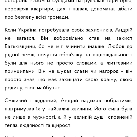
осторонь. Разом із сусідами патрулював територію,
перевіряв квартири, дах і підвал, допомагав дбати
про безпеку всієї громади.
Коли Україна потребувала своїх захисників, Андрій
не вагався. Він добровільно став на захист
Батьківщини, бо не міг вчинити інакше. Любов до
рідної землі, почуття обов'язку та відповідальності
були для нього не просто словами, а життєвими
принципами. Він не шукав слави чи нагород - він
просто знав, що має захищати свою країну, свою
родину, своє майбутнє.
Сміливий і відданий, Андрій надихав побратимів,
підтримував їх у найважчі хвилини. Його сила була
не лише в мужності, а й у великій душі, сповненій
тепла, людяності та щирості.