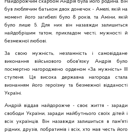
Найдорожчим скарбом Андрія була його родина. Він
був люблячим батьком двох донечок - Амелі, якій на
момент його загибелі було 8 років, та Аміни, якій
було лише 5. Для них він назавжди залишиться
найдобрішим татом, прикладом честі, мужності й
безмежної любові.
За свою мужність, незламність і самовіддане
виконання військового обов'язку Андрія було
посмертно нагороджено орденом «За мужність» III
ступеня. Ця висока державна нагорода стала
визнанням його героїзму та безмежної відданості
Україні.
Андрій віддав найдорожче - своє життя - заради
свободи України, заради майбутнього своїх дітей і
всіх українців. Він назавжди залишиться в пам'яті
рідних, друзів, побратимів і всіх, хто мав честь його