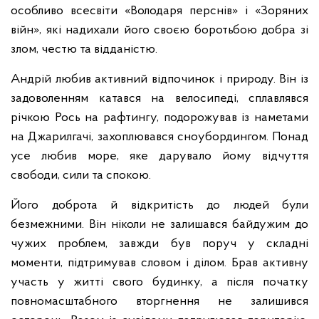
особливо всесвіти «Володаря перснів» і «Зоряних
війн», які надихали його своєю боротьбою добра зі
злом, честю та відданістю.
Андрій любив активний відпочинок і природу. Він із
задоволенням катався на велосипеді, сплавлявся
річкою Рось на рафтингу, подорожував із наметами
на Джарилгачі, захоплювався сноубордингом. Понад
усе любив море, яке дарувало йому відчуття
свободи, сили та спокою.
Його доброта й відкритість до людей були
безмежними. Він ніколи не залишався байдужим до
чужих проблем, завжди був поруч у складні
моменти, підтримував словом і ділом. Брав активну
участь у житті свого будинку, а після початку
повномасштабного вторгнення не залишився