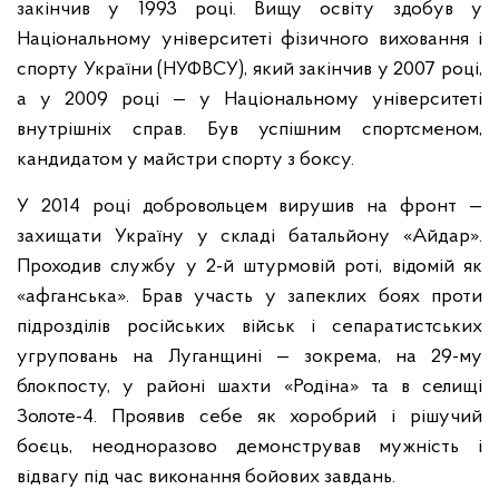
закінчив у 1993 році. Вищу освіту здобув у
Національному університеті фізичного виховання і
спорту України (НУФВСУ), який закінчив у 2007 році,
а у 2009 році — у Національному університеті
внутрішніх справ. Був успішним спортсменом,
кандидатом у майстри спорту з боксу.
У 2014 році добровольцем вирушив на фронт —
захищати Україну у складі батальйону «Айдар».
Проходив службу у 2-й штурмовій роті, відомій як
«афганська». Брав участь у запеклих боях проти
підрозділів російських військ і сепаратистських
угруповань на Луганщині — зокрема, на 29-му
блокпосту, у районі шахти «Родіна» та в селищі
Золоте-4. Проявив себе як хоробрий і рішучий
боєць, неодноразово демонстрував мужність і
відвагу під час виконання бойових завдань.