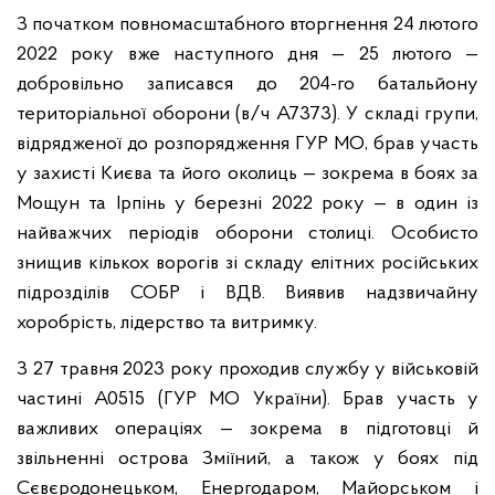
З початком повномасштабного вторгнення 24 лютого
2022 року вже наступного дня — 25 лютого —
добровільно записався до 204-го батальйону
територіальної оборони (в/ч А7373). У складі групи,
відрядженої до розпорядження ГУР МО, брав участь
у захисті Києва та його околиць — зокрема в боях за
Мощун та Ірпінь у березні 2022 року — в один із
найважчих періодів оборони столиці. Особисто
знищив кількох ворогів зі складу елітних російських
підрозділів СОБР і ВДВ. Виявив надзвичайну
хоробрість, лідерство та витримку.
З 27 травня 2023 року проходив службу у військовій
частині А0515 (ГУР МО України). Брав участь у
важливих операціях — зокрема в підготовці й
звільненні острова Зміїний, а також у боях під
Сєвєродонецьком, Енергодаром, Майорськом і