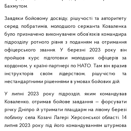
Бахмутом.
Завдяки бойовому досвіду, рішучості та авторитету
серед побратимів, молодшого сержанта Коваленка
було призначено виконувачем обов’язків командира
підрозділу ротного рівня з поданням на отримання
офіцерського звання. У березні 2023 року він
пройшов курс підготовки молодших офіцерів за
кордоном, у країні-партнері по НАТО. Там він вразив
інструкторів своїм лідерством, рішучістю та
нестандартними рішеннями в умовах бойових дій.
У липні 2023 року підрозділ, яким командував
Коваленко, отримав бойове завдання — форсувати
річку Дніпро й утримати плацдарм на лівому березі
поблизу села Козачі Лагері Херсонської області. 14
липня 2023 року під його командуванням штурмова