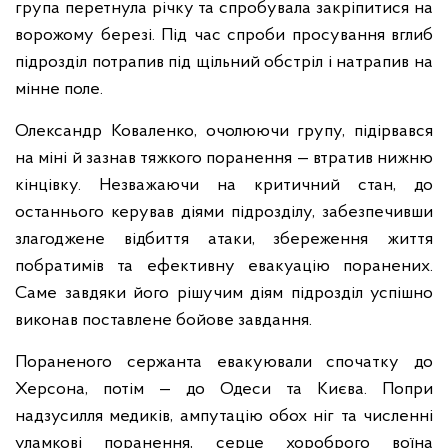
група перетнула річку та спробувала закріпитися на
ворожому березі. Під час спроби просування вглиб
підрозділ потрапив під щільний обстріл і натрапив на
мінне поле.
Олександр Коваленко, очолюючи групу, підірвався
на міні й зазнав тяжкого поранення — втратив нижню
кінцівку. Незважаючи на критичний стан, до
останнього керував діями підрозділу, забезпечивши
злагоджене відбиття атаки, збереження життя
побратимів та ефективну евакуацію поранених.
Саме завдяки його рішучим діям підрозділ успішно
виконав поставлене бойове завдання.
Пораненого сержанта евакуювали спочатку до
Херсона, потім — до Одеси та Києва. Попри
надзусилля медиків, ампутацію обох ніг та численні
уламкові поранення, серце хороброго воїна