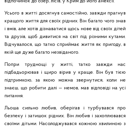
відпочинок до озер, лісів, у Крим до його анексії.
Усього в житті досягнув самостійно, завжди прагнув
кращого життя для своїх рідних. Він багато чого знав
і вмів, але хотів дізнаватися щось нове від своїх дітей
та друзів, щоб дивитися на світ під різними кутами.
Відчувалося, що татко сприймає життя як пригоду, в
якій ще дуже багато незвіданого.
Попри труднощі у житті, татко завжди нас
підбадьорював і щиро вірив у краще. Він був тією
підтримкою, за якою можна звернутися, коли не
знаєш, що робити далі — немов, мав відповіді на усі
питання.
Льоша сильно любив, оберігав і турбувався про
безпеку і затишок рідних. Він любив і захоплювався
своїми дітьми. Насолоджувався кожною хвилиною з