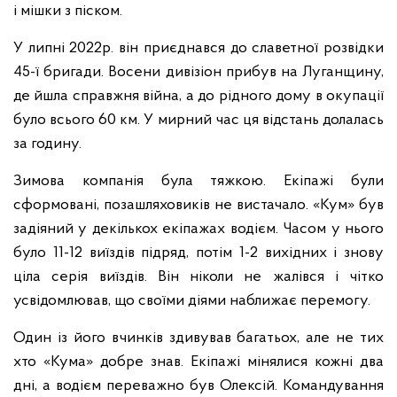
і мішки з піском.
У липні 2022р. він приєднався до славетної розвідки
45-ї бригади. Восени дивізіон прибув на Луганщину,
де йшла справжня війна, а до рідного дому в окупації
було всього 60 км. У мирний час ця відстань долалась
за годину.
Зимова компанія була тяжкою. Екіпажі були
сформовані, позашляховиків не вистачало. «Кум» був
задіяний у декількох екіпажах водієм. Часом у нього
було 11-12 виїздів підряд, потім 1-2 вихідних і знову
ціла серія виїздів. Він ніколи не жалівся і чітко
усвідомлював, що своїми діями наближає перемогу.
Один із його вчинків здивував багатьох, але не тих
хто «Кума» добре знав. Екіпажі мінялися кожні два
дні, а водієм переважно був Олексій. Командування