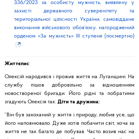
336/2023 за особисту мужність, виявлену у
захисті державного суверенітету та
територіальної цілісності України, самовіддане
виконання військового обов’язку, нагороджений
орденом «За мужність» ІІІ ступеня (посмертно)
.
Життєпис
:
Олексій народився і прожив життя на Луганщині. На
службу пішов добровільно за відношенням
новоствореної бригади. Його рідні та побратими
згадують Олексія так:
Діти та дружина:
“Він був закоханий у життя і природу, любив усе, що
його наповнювало. Дуже хотів побачити світ, хоча за
життя не так багато де побував. Часто возив нас на