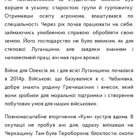
взірцем в усьому, старостою групи й гуртожитку.
Отримавши освіту агронома, влаштувався по
спеціальності. Через рік почав працювати на себе,
займаючись улюбленою справою: обробляти свою
землю. Його господарство не було великим, як для
степової Луганщини, але завдяки знанням і
наполегливій праці, він мав гарні врожаї.
Війна для Олексія, як і для всієї Луганщини, почалася
в 2014р. Військові, що базувалися в с. Чабанівка,
добре знають родину Гречишкіних і внесок, який
вони зробили для моральної підтримки і створення
побутових умов для наших військових.
Повномасштабне вторгнення «Кум» зустрів вдома. В
окупації не пробув ані дня, одразу виїхавши на
Черкащину. Там була Тероборона: блокпости, окопи