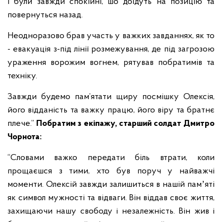
і були завжди спокійні, шо доїдуть на позицію та
повернуться назад.
Неодноразово брав участь у важких завданнях, як то
- евакуація з-під лінії розмежування, де під загрозою
ураження ворожим вогнем, рятував побратимів та
техніку.
Завжди будемо пам’ятати щиру посмішку Олексія,
його відданість та важку працю, його віру та братнє
плече.”
Побратим з екіпажу, старший солдат Дмитро
Чорнота:
“Словами важко передати біль втрати, коли
прощаєшся з тими, хто був поруч у найважчі
моменти. Олексій завжди залишиться в нашій памʼяті
як символ мужності та відваги. Він віддав своє життя,
захищаючи нашу свободу і незалежність. Він жив і