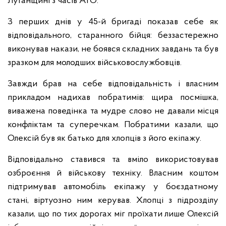
Луганщині з часів АТО.
З перших днів у 45-й бригаді показав себе як
відповідального, старанного бійця: беззастережно
виконував накази, не боявся складних завдань та був
зразком для молодших військовослужбовців.
Завжди брав на себе відповідальність і власним
прикладом надихав побратимів: щира посмішка,
виважена поведінка та мудре слово не давали місця
конфліктам та суперечкам. Побратими казали, що
Олексій був як батько для хлопців з його екіпажу.
Відповідально ставився та вміло використовував
озброєння й військову техніку. Власним коштом
підтримував автомобіль екіпажу у боєздатному
стані, віртуозно ним керував. Хлопці з підрозділу
казали, що по тих дорогах міг проїхати лише Олексій