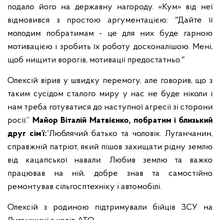
подало його на державну нагороду. «Кум» від неї
відмовився з простою аргументацією: "Дайте її
молодим побратимам - це для них буде гарною
мотивацією і зробить їх роботу досконалішою. Мені,
щоб нищити ворогів, мотивації предостатньо."
Олексій вірив у швидку перемогу, але говорив, що з
таким сусідом сталого миру у нас не буде ніколи і
нам треба готуватися до наступної агресії зі сторони
росії.”
Майор Віталій Матвієнко, побратим і близький
друг сім’ї:
“Люблячий батько та чоловік. Луганчанин,
справжній патріот, який пішов захищати рідну землю
від кацапської навали. Любив землю та важко
працював на ній, добре знав та самостійно
ремонтував сільгосптехніку і автомобілі.
Олексій з родиною підтримували бійців ЗСУ на