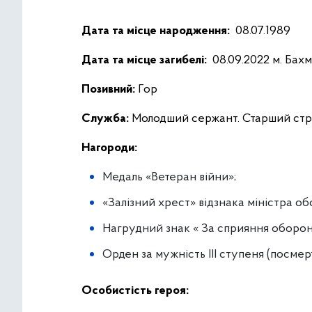
Дата та місце народження:
08.07.1989
Дата та місце загибелі:
08.09.2022 м. Бахм
Позивний:
Гор
Служба:
Молодший сержант. Старший стріле
Нагороди:
Медаль «Ветеран війни»;
«Залізний хрест» відзнака міністра о
Нагрудний знак « За сприяння оборон
Орден за мужність ІІІ ступеня (посмер
Особистість героя: