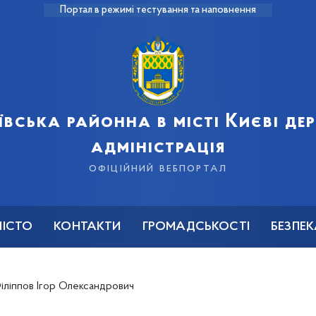
Портал в режимі тестування та наповнення
ївська районна в місті Києві д
адміністрація
офіційний вебпортал
МІСТО
КОНТАКТИ
ГРОМАДСЬКОСТІ
БЕЗПЕ
іліппов Ігор Олександрович