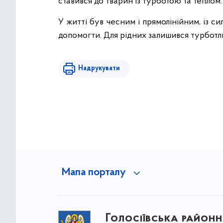
ставився до тварин із турботою та теплом.
У житті був чесним і прямолінійним, із си
допомогти. Для рідних залишився турботл
Надрукувати
Мапа порталу
Голосіївська районна