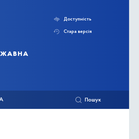
Доступність
Стара версія
ержавна
КА
Пошук