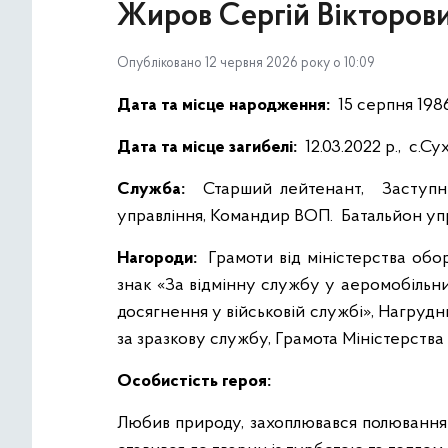
Жиров Сергій Вікторов
Опубліковано 12 червня 2026 року о 10:09
Дата та місце народження:
15 серпня 1986
Дата та місце загибелі:
12.03.2022 р., с.С
Служба:
Старший лейтенант, Заступник
управління, Командир ВОП. Батальйон упра
Нагороди:
Грамоти від міністерства обор
знак «За відмінну службу у аеромобільни
досягнення у військовій службі», Нагрудн
за зразкову службу, Грамота Міністерства
Особистість героя:
Любив природу, захоплювався полюванням