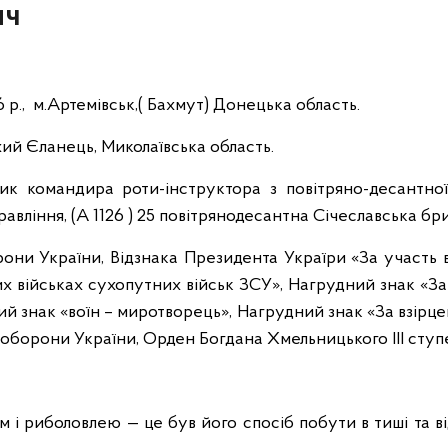
ич
 р., м.Артемівськ,( Бахмут) Донецька область.
ухий Єланець, Миколаївська область.
 командира роти-інструктора з повітряно-десантної 
вління, (А 1126 ) 25 повітрянодесантна Січеславська бри
они України, Відзнака Президента Україри «За участь 
х військах сухопутних військ ЗСУ», Нагрудний знак «За
ий знак «воїн – миротворець», Нагрудний знак «За взірцев
 оборони України, Орден Богдана Хмельницького ІІІ ступ
 і риболовлею — це був його спосіб побути в тиші та в