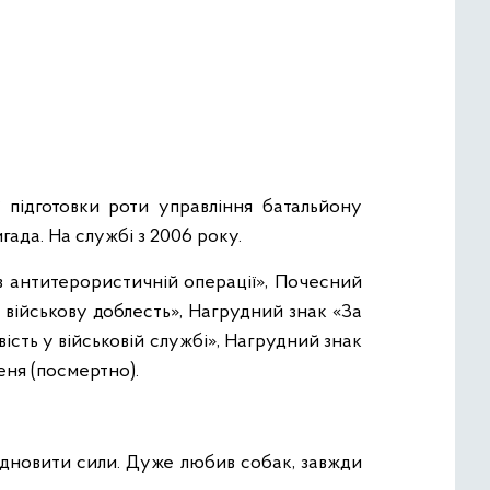
підготовки роти управління батальйону
гада. На службі з 2006 року.
в антитерористичній операції», Почесний
 військову доблесть», Нагрудний знак «За
ість у військовій службі», Нагрудний знак
еня (посмертно).
ідновити сили. Дуже любив собак, завжди