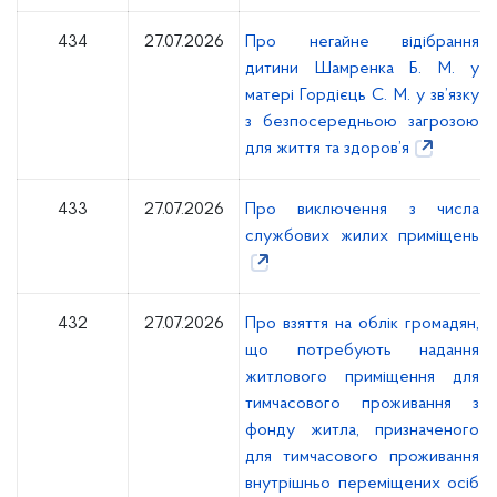
434
27.07.2026
Про негайне відібрання
дитини Шамренка Б. М. у
матері Гордієць С. М. у зв’язку
з безпосередньою загрозою
для життя та здоров’я
433
27.07.2026
Про виключення з числа
службових жилих приміщень
432
27.07.2026
Про взяття на облік громадян,
що потребують надання
житлового приміщення для
тимчасового проживання з
фонду житла, призначеного
для тимчасового проживання
внутрішньо переміщених осіб