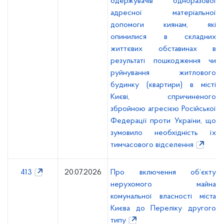
одержувачів одноразової
адресної матеріальної
допомоги киянам, які
опинилися в складних
життєвих обставинах в
результаті пошкодження чи
руйнування житлового
будинку (квартири) в місті
Києві, спричиненого
збройною агресією Російської
Федерації проти України, що
зумовило необхідність їх
тимчасового відселення
413
20.07.2026
Про включення об’єкту
нерухомого майна
комунальної власності міста
Києва до Переліку другого
типу