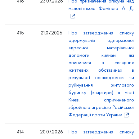
416
23.07.2026
Про призначення опікуна над
малолітньою Фоміною А. Д.
415
21.07.2026
Про затвердження списку
одержувачів одноразової
адресної матеріальної
допомоги киянам, які
опинилися в складних
життєвих обставинах в
результаті пошкодження чи
руйнування житлового
будинку (квартири) в місті
Києві, спричиненого
збройною агресією Російської
Федерації проти України
414
20.07.2026
Про затвердження списку