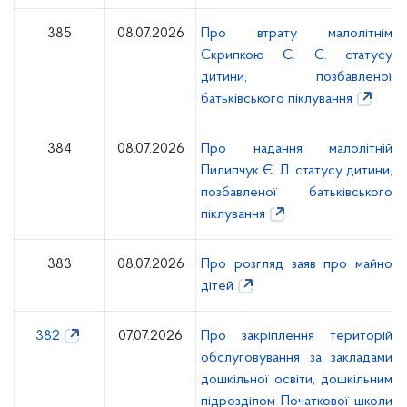
385
08.07.2026
Про втрату малолітнім
Скрипкою С. С. статусу
дитини, позбавленої
батьківського піклування
384
08.07.2026
Про надання малолітній
Пилипчук Є. Л. статусу дитини,
позбавленої батьківського
піклування
383
08.07.2026
Про розгляд заяв про майно
дітей
382
07.07.2026
Про закріплення територій
обслуговування за закладами
дошкільної освіти, дошкільним
підрозділом Початкової школи