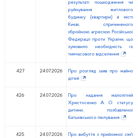
результаті пошкодження чи
руйнування житлового
будинку (квартири) в місті
Києві, спричиненого
збройною агресією Російської
Федерації проти України, що
зумовило необхідність їх
тимчасового відселення
427
24.07.2026
Про розгляд заяв про майно
дітей
426
24.07.2026
Про надання малолітній
Христосенко А. О. статусу
дитини, позбавленої
батьківського піклування
425
24.07.2026
Про вибуття з прийомної сім'ї