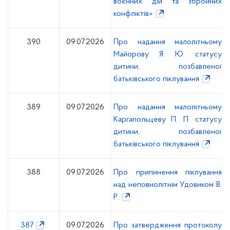
воєнних дій та збройних
конфліктів»
390
09.07.2026
Про надання малолітньому
Майорову Я. Ю. статусу
дитини, позбавленої
батьківського піклування
389
09.07.2026
Про надання малолітньому
Каргапольцеву П. П. статусу
дитини, позбавленої
батьківського піклування
388
09.07.2026
Про припинення піклування
над неповнолітнім Удовиком В.
Р.
387
09.07.2026
Про затвердження протоколу