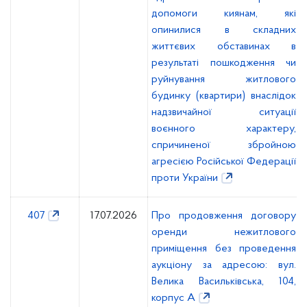
допомоги киянам, які
опинилися в складних
життєвих обставинах в
результаті пошкодження чи
руйнування житлового
будинку (квартири) внаслідок
надзвичайної ситуації
воєнного характеру,
спричиненої збройною
агресією Російської Федерації
проти України
407
17.07.2026
Про продовження договору
оренди нежитлового
приміщення без проведення
аукціону за адресою: вул.
Велика Васильківська, 104,
корпус А