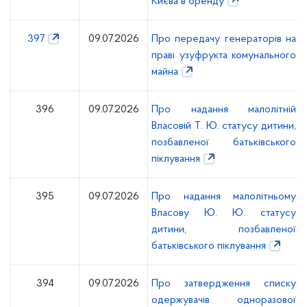
Києва в оренду
397
09.07.2026
Про передачу генераторів на
праві узуфрукта комунального
майна
396
09.07.2026
Про надання малолітній
Власовій Т. Ю. статусу дитини,
позбавленої батьківського
піклування
395
09.07.2026
Про надання малолітньому
Власову Ю. Ю. статусу
дитини, позбавленої
батьківського піклування
394
09.07.2026
Про затвердження списку
одержувачів одноразової