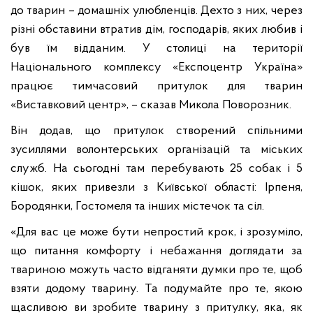
до тварин – домашніх улюбленців. Дехто з них, через
різні обставини втратив дім, господарів, яких любив і
був їм відданим. У столиці на території
Національного комплексу «Експоцентр Україна»
працює тимчасовий притулок для тварин
«Виставковий центр», – сказав Микола Поворозник.
Він додав, що притулок створений спільними
зусиллями волонтерських організацій та міських
служб. На сьогодні там перебувають 25 собак і 5
кішок, яких привезли з Київської області: Ірпеня,
Бородянки, Гостомеля та інших містечок та сіл.
«Для вас це може бути непростий крок, і зрозуміло,
що питання комфорту і небажання доглядати за
твариною можуть часто відганяти думки про те, щоб
взяти додому тварину. Та подумайте про те, якою
щасливою ви зробите тварину з притулку, яка, як