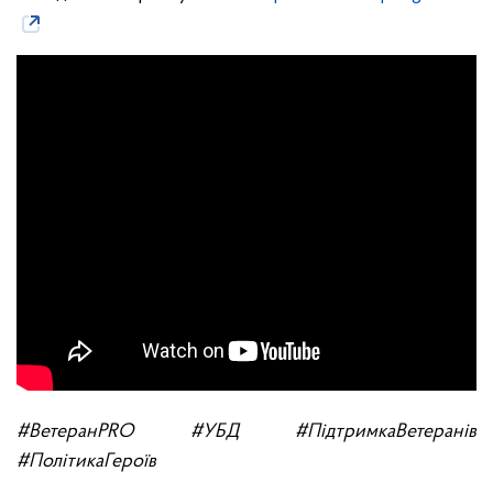
#ВетеранPRO #УБД #ПідтримкаВетеранів
#ПолітикаГероїв