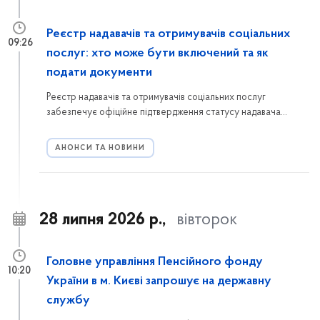
Реєстр надавачів та отримувачів соціальних
09:26
послуг: хто може бути включений та як
подати документи
Реєстр надавачів та отримувачів соціальних послуг
забезпечує офіційне підтвердження статусу надавача
соціальних послуг. Ознайомтеся з порядком включення до
Реєстру, переліком необхідних документів та інформацією,
АНОНСИ ТА НОВИНИ
куди звертатися мешканцям Голосіївського району.
28 липня 2026 р.,
вівторок
Головне управління Пенсійного фонду
10:20
України в м. Києві запрошує на державну
службу