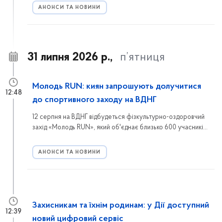
АНОНСИ ТА НОВИНИ
31 липня 2026 р.,
п’ятниця
Молодь RUN: киян запрошують долучитися
12:48
до спортивного заходу на ВДНГ
12 серпня на ВДНГ відбудеться фізкультурно-оздоровчий
захід «Молодь RUN», який об'єднає близько 600 учасників.
Реєструйтеся та долучайтеся до спортивної події в межах
проєкту «Активні парки – локації здорової України».
АНОНСИ ТА НОВИНИ
Захисникам та їхнім родинам: у Дії доступний
12:39
новий цифровий сервіс