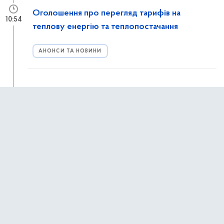
Оголошення про перегляд тарифів на
10:54
теплову енергію та теплопостачання
АНОНСИ ТА НОВИНИ
8 серпня у Києві відбудеться спортивно-
08:55
реабілітаційний захід «Dragon Boat Veterans
Kyiv – 2026»
8 серпня 2026 року у Києві відбудеться спортивно-
реабілітаційний захід «Dragon Boat Veterans Kyiv – 2026»,
спрямований на фізичне відновлення, психологічну
реабілітацію та соціальну інтеграцію військовослужбовців,
АНОНСИ ТА НОВИНИ
ветеранів і ветеранок.