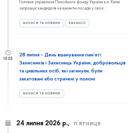
Головне управління Пенсійного фонду України в м. Києві
запрошує кандидатів на вакантні посади у своїх
структурних підрозділах. Вступ на державну службу
здійснюється у спрощеному порядку — за результатами
АНОНСИ ТА НОВИНИ
ВАКАНСІЇ
співбесіди.
28 липня – День вшанування пам’яті
10:03
Захисників і Захисниць України, добровольців
та цивільних осіб, які загинули, були
закатовані або страчені у полоні
АНОНСИ ТА НОВИНИ
24 липня 2026 р.,
п’ятниця