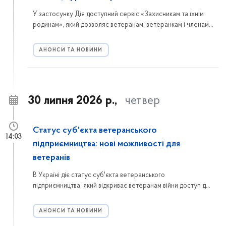
У застосунку Дія доступний сервіс «Захисникам та їхнім
родинам», який дозволяє ветеранам, ветеранкам і членам
їхніх сімей подати одну онлайн-заяву для отримання
кількох державних послуг швидко, зручно та без зайвої
АНОНСИ ТА НОВИНИ
паперової тяганини.
30 липня 2026 р.,
четвер
Статус суб'єкта ветеранського
14:03
підприємництва: нові можливості для
ветеранів
В Україні діє статус суб'єкта ветеранського
підприємництва, який відкриває ветеранам війни доступ до
державних програм підтримки, грантів, консультаційних та
освітніх ініціатив. Розповідаємо, хто може отримати цей
АНОНСИ ТА НОВИНИ
статус, як подати заяву через портал Дія та які переваги