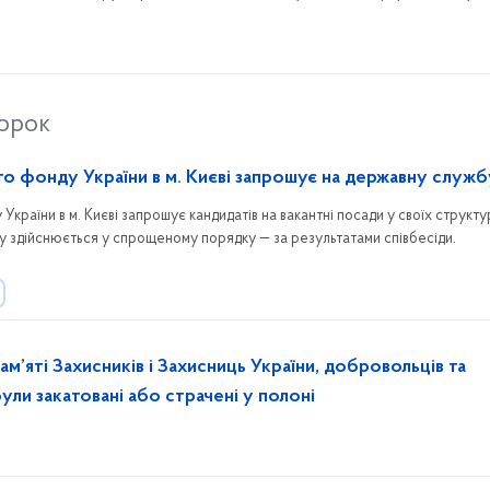
 району.
торок
го фонду України в м. Києві запрошує на державну служб
країни в м. Києві запрошує кандидатів на вакантні посади у своїх структ
у здійснюється у спрощеному порядку — за результатами співбесіди.
ам’яті Захисників і Захисниць України, добровольців та
 були закатовані або страчені у полоні