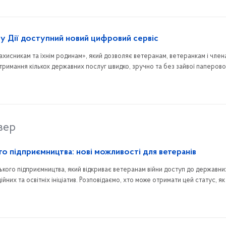
: у Дії доступний новий цифровий сервіс
ахисникам та їхнім родинам», який дозволяє ветеранам, ветеранкам і члена
тримання кількох державних послуг швидко, зручно та без зайвої паперово
вер
го підприємництва: нові можливості для ветеранів
ського підприємництва, який відкриває ветеранам війни доступ до державни
ійних та освітніх ініціатив. Розповідаємо, хто може отримати цей статус, я
 він надає.