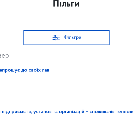
Пільги
Фільтри
вер
апрошує до своїх лав
приємств, установ та організацій – споживачів теплово