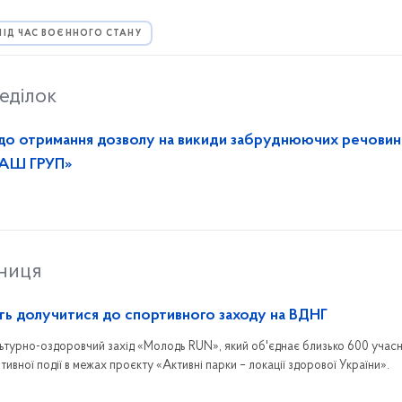
ПІД ЧАС ВОЄННОГО СТАНУ
еділок
до отримання дозволу на викиди забруднюючих речовин
ДАШ ГРУП»
тниця
ь долучитися до спортивного заходу на ВДНГ
ьтурно-оздоровчий захід «Молодь RUN», який об'єднає близько 600 учасн
вної події в межах проєкту «Активні парки – локації здорової України».