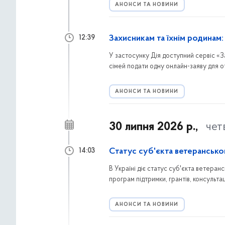
АНОНСИ ТА НОВИНИ
Захисникам та їхнім родинам
12:39
У застосунку Дія доступний сервіс «З
сімей подати одну онлайн-заяву для о
тяганини.
АНОНСИ ТА НОВИНИ
30 липня 2026 р.,
чет
Статус суб'єкта ветерансько
14:03
В Україні діє статус суб'єкта ветеран
програм підтримки, грантів, консультац
заяву через портал Дія та які переваги
АНОНСИ ТА НОВИНИ