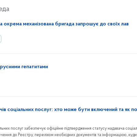
еда
а окрема механізована бригада запрошує до своїх лав
вірусними гепатитами
чів соціальних послуг: хто може бути включений та як п
альних послуг забезпечує офіційне підтвердження статусу надавача соціа
чення до Реєстру, переліком необхідних документів та інформацією, куди