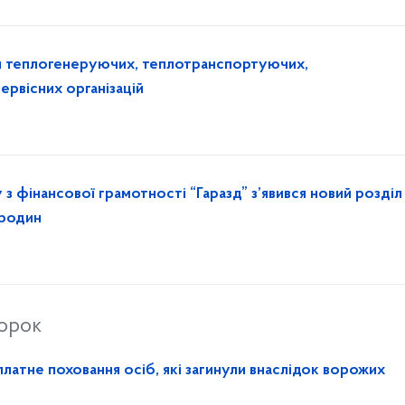
еплогенеруючих, теплотранспортуючих,
ервісних організацій
 з фінансової грамотності “Гаразд” з’явився новий розділ
 родин
торок
латне поховання осіб, які загинули внаслідок ворожих