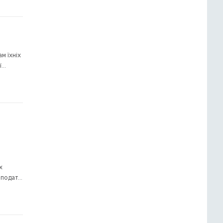
м їхніх
ї
х
к подати