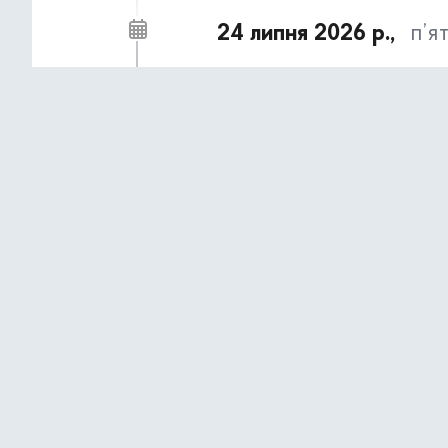
24 липня 2026 р.,
п’я
Оголошення про перегляд та
10:54
АНОНСИ ТА НОВИНИ
8 серпня у Києві відбудеться
08:55
2026»
8 серпня 2026 року у Києві відбудеть
спрямований на фізичне відновлення, 
ветеранів і ветеранок.
АНОНСИ ТА НОВИНИ
22 липня 2026 р.,
сер