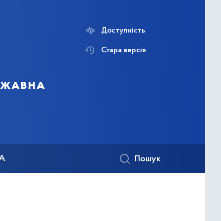
Доступність
Стара версія
ержавна
КА
Пошук