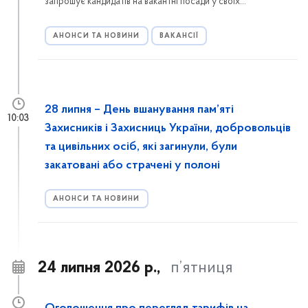
запрошує кандидатів на вакантні посади у своїх
структурних підрозділах. Вступ на державну службу
здійснюється у спрощеному порядку — за результатами
АНОНСИ ТА НОВИНИ
ВАКАНСІЇ
співбесіди.
28 липня – День вшанування пам’яті
10:03
Захисників і Захисниць України, добровольців
та цивільних осіб, які загинули, були
закатовані або страчені у полоні
АНОНСИ ТА НОВИНИ
24 липня 2026 р.,
п’ятниця