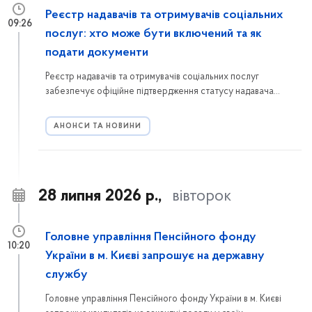
Реєстр надавачів та отримувачів соціальних
09:26
послуг: хто може бути включений та як
подати документи
Реєстр надавачів та отримувачів соціальних послуг
забезпечує офіційне підтвердження статусу надавача
соціальних послуг. Ознайомтеся з порядком включення до
Реєстру, переліком необхідних документів та інформацією,
АНОНСИ ТА НОВИНИ
куди звертатися мешканцям Голосіївського району.
28 липня 2026 р.,
вівторок
Головне управління Пенсійного фонду
10:20
України в м. Києві запрошує на державну
службу
Головне управління Пенсійного фонду України в м. Києві