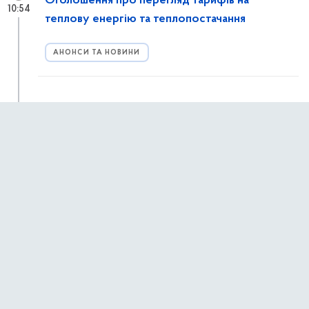
Оголошення про перегляд тарифів на
10:54
теплову енергію та теплопостачання
АНОНСИ ТА НОВИНИ
8 серпня у Києві відбудеться спортивно-
08:55
реабілітаційний захід «Dragon Boat Veterans
Kyiv – 2026»
8 серпня 2026 року у Києві відбудеться спортивно-
реабілітаційний захід «Dragon Boat Veterans Kyiv – 2026»,
спрямований на фізичне відновлення, психологічну
реабілітацію та соціальну інтеграцію військовослужбовців,
АНОНСИ ТА НОВИНИ
ветеранів і ветеранок.
22 липня 2026 р.,
середа