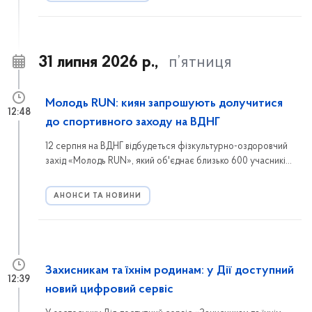
31 липня 2026 р.,
п’ятниця
Молодь RUN: киян запрошують долучитися
12:48
до спортивного заходу на ВДНГ
12 серпня на ВДНГ відбудеться фізкультурно-оздоровчий
захід «Молодь RUN», який об'єднає близько 600 учасників.
Реєструйтеся та долучайтеся до спортивної події в межах
проєкту «Активні парки – локації здорової України».
АНОНСИ ТА НОВИНИ
Захисникам та їхнім родинам: у Дії доступний
12:39
новий цифровий сервіс