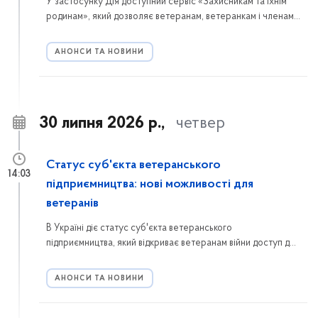
У застосунку Дія доступний сервіс «Захисникам та їхнім
родинам», який дозволяє ветеранам, ветеранкам і членам
їхніх сімей подати одну онлайн-заяву для отримання
кількох державних послуг швидко, зручно та без зайвої
АНОНСИ ТА НОВИНИ
паперової тяганини.
30 липня 2026 р.,
четвер
Статус суб'єкта ветеранського
14:03
підприємництва: нові можливості для
ветеранів
В Україні діє статус суб'єкта ветеранського
підприємництва, який відкриває ветеранам війни доступ до
державних програм підтримки, грантів, консультаційних та
освітніх ініціатив. Розповідаємо, хто може отримати цей
АНОНСИ ТА НОВИНИ
статус, як подати заяву через портал Дія та які переваги
він надає.