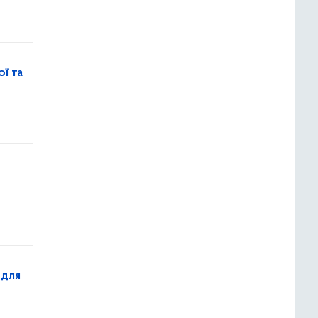
ї та
 для