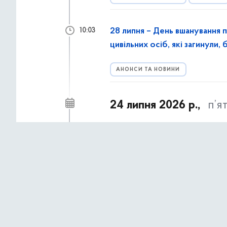
28 липня – День вшанування п
10:03
цивільних осіб, які загинули,
АНОНСИ ТА НОВИНИ
24 липня 2026 р.,
п’я
Оголошення про перегляд та
10:54
АНОНСИ ТА НОВИНИ
8 серпня у Києві відбудеться
08:55
2026»