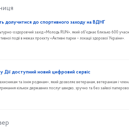
тниця
ь долучитися до спортивного заходу на ВДНГ
ьтурно-оздоровчий захід «Молодь RUN», який об'єднає близько 600 учасн
вної події в межах проєкту «Активні парки – локації здорової України».
: у Дії доступний новий цифровий сервіс
ахисникам та їхнім родинам», який дозволяє ветеранам, ветеранкам і члена
тримання кількох державних послуг швидко, зручно та без зайвої паперово
вер