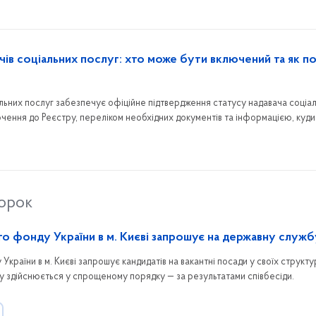
чів соціальних послуг: хто може бути включений та як п
альних послуг забезпечує офіційне підтвердження статусу надавача соціа
чення до Реєстру, переліком необхідних документів та інформацією, куди
 району.
торок
го фонду України в м. Києві запрошує на державну служб
країни в м. Києві запрошує кандидатів на вакантні посади у своїх структ
у здійснюється у спрощеному порядку — за результатами співбесіди.