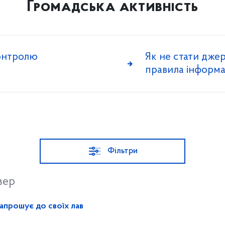
Громадська активність
онтролю
Як не стати дже
правила інформац
Фільтри
вер
апрошує до своїх лав