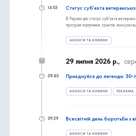
Статус суб'єкта ветерансько
14:03
В Україні діє статус суб'єкта ветеран
програм підтримки, грантів, консультац
заяву через портал Дія та які переваги
АНОНСИ ТА НОВИНИ
29 липня 2026 р.,
сер
Приєднуйся до легенди: 30-т
09:40
АНОНСИ ТА НОВИНИ
РЕКЛАМА
Всесвітній день боротьби з 
09:29
АНОНСИ ТА НОВИНИ