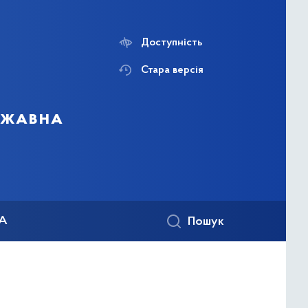
Доступність
Стара версія
ержавна
КА
Пошук