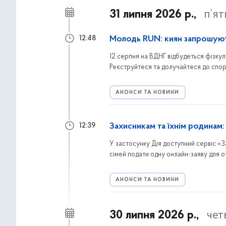
31 липня 2026 р.,
п’я
Молодь RUN: киян запрошуют
12:48
12 серпня на ВДНГ відбудеться фізкул
Реєструйтеся та долучайтеся до спорти
АНОНСИ ТА НОВИНИ
Захисникам та їхнім родинам
12:39
У застосунку Дія доступний сервіс «З
сімей подати одну онлайн-заяву для о
тяганини.
АНОНСИ ТА НОВИНИ
30 липня 2026 р.,
чет