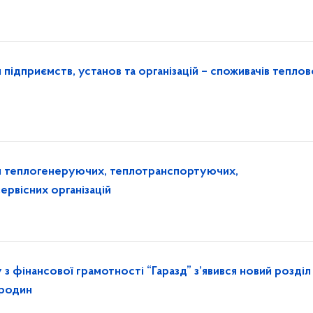
приємств, установ та організацій – споживачів теплово
еплогенеруючих, теплотранспортуючих,
ервісних організацій
 з фінансової грамотності “Гаразд” з’явився новий розділ
 родин