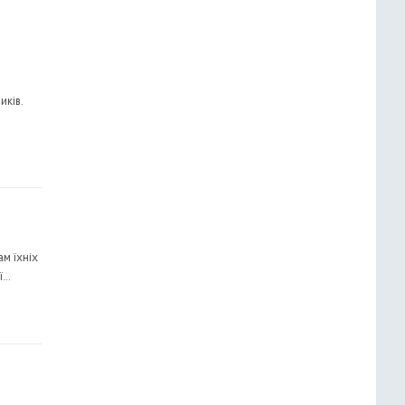
иків.
м їхніх
ї