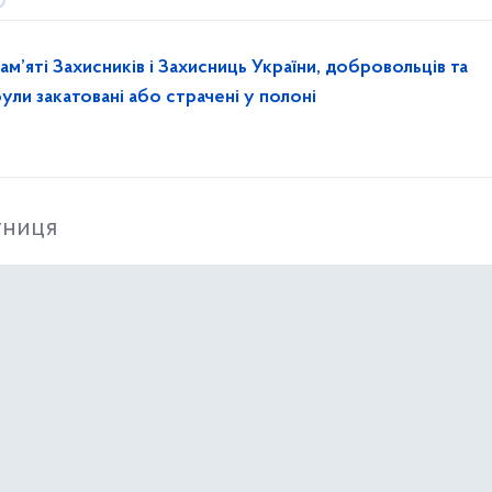
ам’яті Захисників і Захисниць України, добровольців та
 були закатовані або страчені у полоні
тниця
рифів на теплову енергію та теплопостачання
 спортивно-реабілітаційний захід «Dragon Boat Veterans K