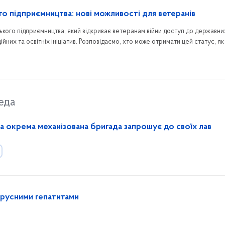
го підприємництва: нові можливості для ветеранів
ського підприємництва, який відкриває ветеранам війни доступ до державни
ійних та освітніх ініціатив. Розповідаємо, хто може отримати цей статус, я
 він надає.
еда
а окрема механізована бригада запрошує до своїх лав
вірусними гепатитами