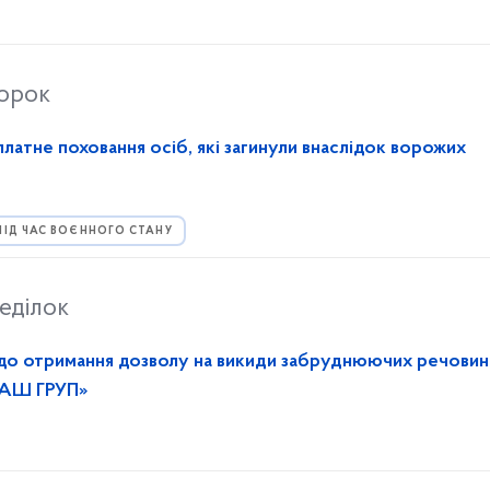
торок
латне поховання осіб, які загинули внаслідок ворожих
ПІД ЧАС ВОЄННОГО СТАНУ
еділок
до отримання дозволу на викиди забруднюючих речовин
ДАШ ГРУП»