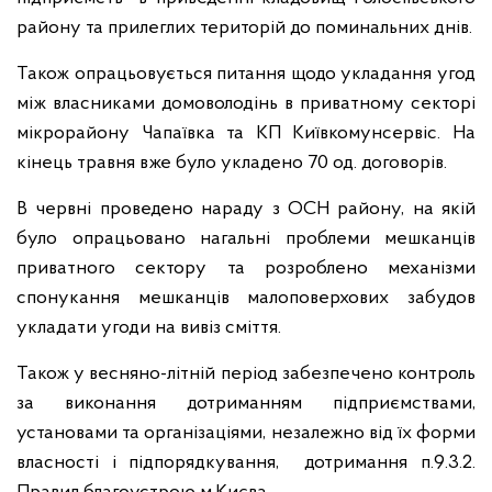
району та прилеглих територій до поминальних днів.
Також опрацьовується питання щодо укладання угод
між власниками домоволодінь в приватному секторі
мікрорайону Чапаївка та КП Київкомунсервіс. На
кінець травня вже було укладено 70 од. договорів.
В червні проведено нараду з ОСН району, на якій
було опрацьовано нагальні проблеми мешканців
приватного сектору та розроблено механізми
спонукання мешканців малоповерхових забудов
укладати угоди на вивіз сміття.
Також у весняно-літній період забезпечено контроль
за виконання дотриманням підприємствами,
установами та організаціями, незалежно від їх форми
власності і підпорядкування, дотримання п.9.3.2.