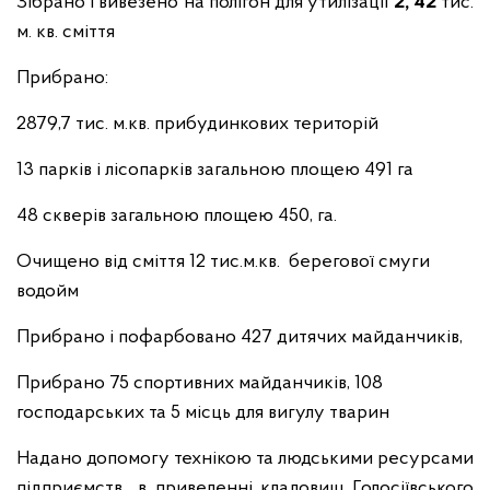
Зібрано і вивезено на полігон для утилізації
2, 42
тис.
м. кв. сміття
Прибрано:
2879,7 тис. м.кв. прибудинкових територій
13 парків і лісопарків загальною площею 491 га
48 скверів загальною площею 450, га.
Очищено від сміття 12 тис.м.кв. берегової смуги
водойм
Прибрано і пофарбовано 427 дитячих майданчиків,
Прибрано 75 спортивних майданчиків, 108
господарських та 5 місць для вигулу тварин
Надано допомогу технікою та людськими ресурсами
підприємств в приведенні кладовищ Голосіївського