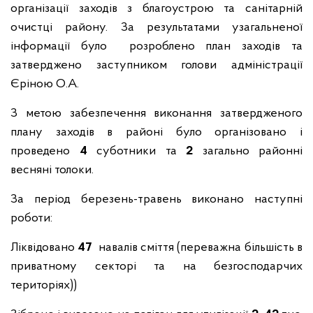
організації заходів з благоустрою та санітарній
очистці району. За результатами узагальненої
інформації було розроблено план заходів та
затверджено заступником голови адміністрації
Єріною О.А.
З метою забезпечення виконання затвердженого
плану заходів в районі було організовано і
проведено
4
суботники та
2
загально районні
весняні толоки.
За період березень-травень виконано наступні
роботи:
Ліквідовано
47
навалів сміття (переважна більшість в
приватному секторі та на безгосподарчих
територіях))