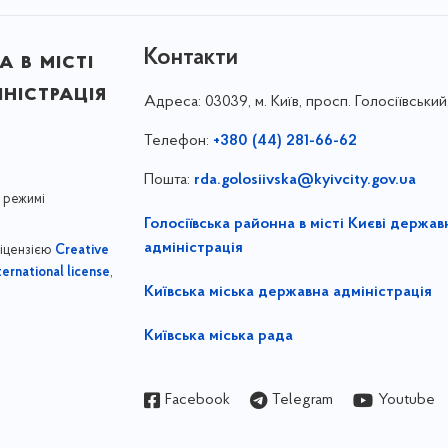
Контакти
 в місті
ністрація
Адреса:
03039, м. Київ, просп. Голосіївський
Телефон:
+380 (44) 281-66-62
Пошта:
rda.golosiivska@kyivcity.gov.ua
 режимі
Голосіївська районна в місті Києві держав
адміністрація
ліцензією
Creative
,
ernational license
Київська міська державна адміністрація
Київська міська рада
Facebook
Telegram
Youtube