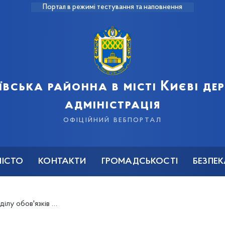
Портал в режимі тестування та наповнення
ївська районна в місті Києві д
адміністрація
офіційний вебпортал
МІСТО
КОНТАКТИ
ГРОМАДСЬКОСТІ
БЕЗПЕ
ким головою та його заступниками