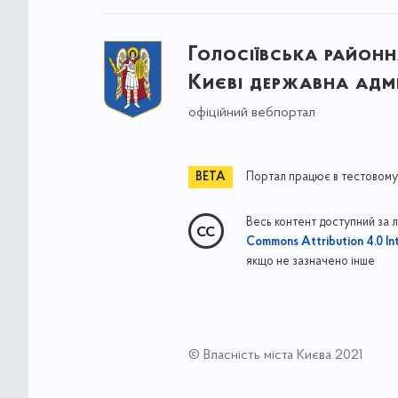
Голосіївська районна
Києві державна адмі
офіційний вебпортал
Портал працює в тестовому
Весь контент доступний за 
Commons Attribution 4.0 Int
якщо не зазначено інше
© Власність міста Києва 2021