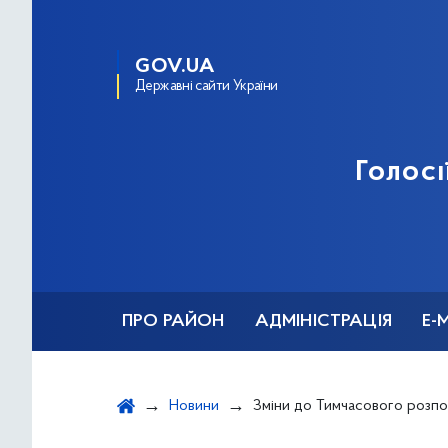
GOV.UA
Державні сайти України
Голосі
ПРО РАЙОН
АДМІНІСТРАЦІЯ
Е-
Новини
Зміни до Тимчасового розподілу обов'язків між Київським місь