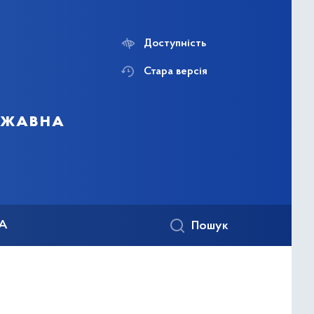
Доступність
Стара версія
ержавна
КА
Пошук