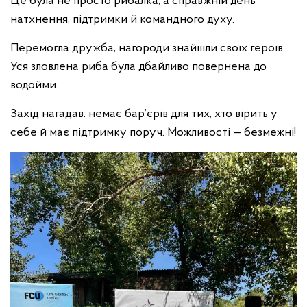
Це була не просто рибалка, а справжній день
натхнення, підтримки й командного духу.
Перемогла дружба, нагороди знайшли своїх героїв.
Уся зловлена риба була дбайливо повернена до
водойми.
Захід нагадав: немає бар’єрів для тих, хто вірить у
себе й має підтримку поруч. Можливості — безмежні!