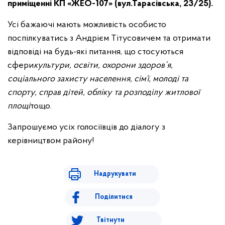
приміщенні КП «ЖЕО-107» (вул.Тарасівська, 23/25).
Усі бажаючі мають можливість особисто
поспілкуватись з Андрієм Тітусовичем та отримати
відповіді на будь-які питання, що стосуються
сфери
культури, освіти, охорони здоров’я,
соціального захисту населення, сім’ї, молоді та
спорту, справ дітей, обліку та розподілу житлової
площі
тощо.
Запрошуємо усіх голосіївців до діалогу з
керівництвом району!
Надрукувати
Поділитися
Твітнути