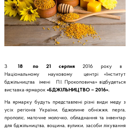
З
18 по 21 серпня
2016 року в
Національному науковому центрі «Інститут
бджільництва імені П.І. Прокоповича» відбудеться
виставка-ярмарок
«БДЖІЛЬНИЦТВО – 2016».
На ярмарку будуть представлені різні види меду з
усіх регіонів України, бджолине обніжжя, перга,
прополіс, маточне молочко, обладнання та інвентар
для бджільництва, вощина, вулики, засоби лікування