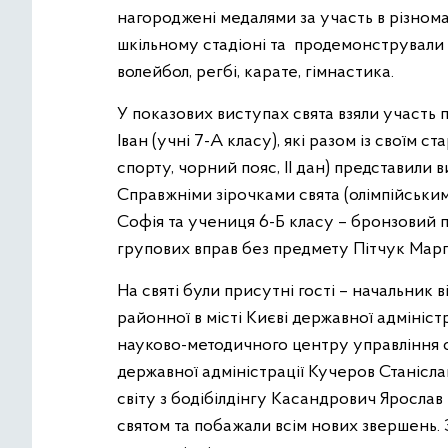
нагороджені медалями за участь в різно
шкільному стадіоні та продемонстрували м
волейбол, регбі, карате, гімнастика.
У показових виступах свята взяли участь п
Іван (учні 7-А класу), які разом із свої
спорту, чорний пояс, ІІ дан) представили 
Справжніми зірочками свята (олімпійськи
Софія та учениця 6-Б класу – бронзовий п
групових вправ без предмету Пітчук Марг
На святі були присутні гості – начальник в
районної в місті Києві державної адмініс
науково-методичного центру управління осв
державної адміністрації Кучеров Станісла
світу з бодібілдінгу Касандрович Ярослав
святом та побажали всім нових звершень.