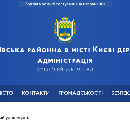
Портал в режимі тестування та наповнення
ївська районна в місті Києві д
адміністрація
офіційний вебпортал
МІСТО
КОНТАКТИ
ГРОМАДСЬКОСТІ
БЕЗПЕ
друг, усім нам рідний&quot;