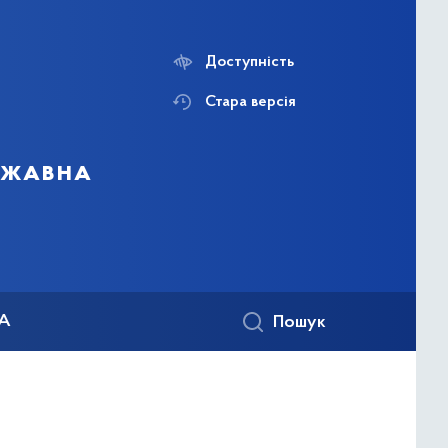
Доступність
Стара версія
ержавна
КА
Пошук