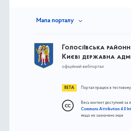
Мапа порталу
Голосіївська районна
Києві державна адмі
офіційний вебпортал
Портал працює в тестовому
Весь контент доступний за 
Commons Attribution 4.0 Int
якщо не зазначено інше