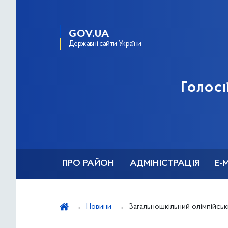
GOV.UA
Державні сайти України
Голосі
ПРО РАЙОН
АДМІНІСТРАЦІЯ
Е-
Новини
Загальношкільний олімпійський урок &quot;Спорт, як 