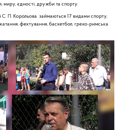
, миру, єдності, дружби та спорту.
і С. П. Корольова займаються 17 видами спорту,
е катання, фехтування, баскетбол, греко-римська