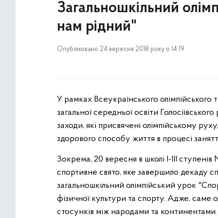
Загальношкільний олімпі
нам рідний"
Опубліковано 24 вересня 2018 року о 14:19
У рамках Всеукраїнського олімпійського 
загальної середньої освіти Голосіївського
заходи, які присвячені олімпійському рух
здорового способу життя в процесі занят
Зокрема, 20 вересня в школі І-ІІІ ступені
спортивне свято, яке завершило декаду с
загальношкільний олімпійський урок "Спор
фізичної культури та спорту. Адже, саме
стосунків між народами та континентами.