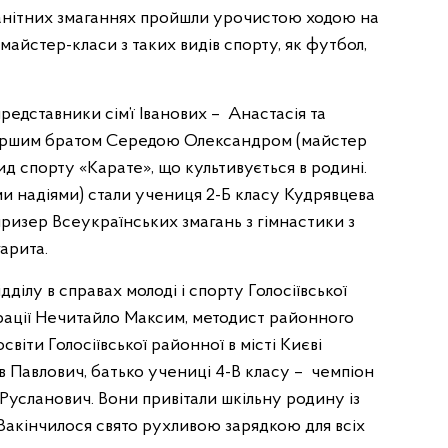
манітних змаганнях пройшли урочистою ходою на
айстер-класи з таких видів спорту, як футбол,
редставники сім’ї Іванових – Анастасія та
м старшим братом Середою Олександром (майстер
вид спорту «Карате», що культивується в родині.
ми надіями) стали учениця 2-Б класу Кудрявцева
ризер Всеукраїнських змагань з гімнастики з
арита.
ідділу в справах молоді і спорту Голосіївської
трації Нечитайло Максим, методист районного
іти Голосіївської районної в місті Києві
в Павлович, батько учениці 4-В класу – чемпіон
 Русланович. Вони привітали шкільну родину із
 Закінчилося свято рухливою зарядкою для всіх