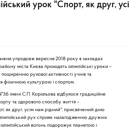
йський урок "Спорт, як друг, ус
тижня упродовж вересня 2018 року в закладах
 району міста Києва проходять олімпійські уроки –
у, поширенню рухової активності учнів та
тя фізичною культурою і спортом.
в №36 імені С.П. Корольова відбулося традиційне
порту та здорового способу життя –
т, як друг, усім нам рідний", присвячений дню
 олімпійський рух сприяє налагодженню дружніх
 олімпійський вогонь подорожує планетою і