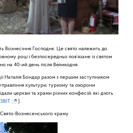
ть Вознесіння Господнє. Це свято належить до
вному році і безпосередньо пов’язане із святом
но на 40-ий день після Великодня.
ції Наталія Бондар разом з першим заступником
правління культури, туризму та охорони
дали церкви та храми різних конфесій, які діють
ЗВІТ
).
 Свято-Вознесенського храму.