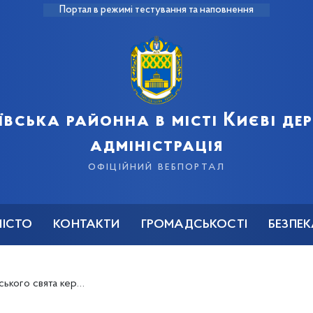
Портал в режимі тестування та наповнення
ївська районна в місті Києві д
адміністрація
офіційний вебпортал
МІСТО
КОНТАКТИ
ГРОМАДСЬКОСТІ
БЕЗПЕ
ідвідало церкви та храми Голосієва