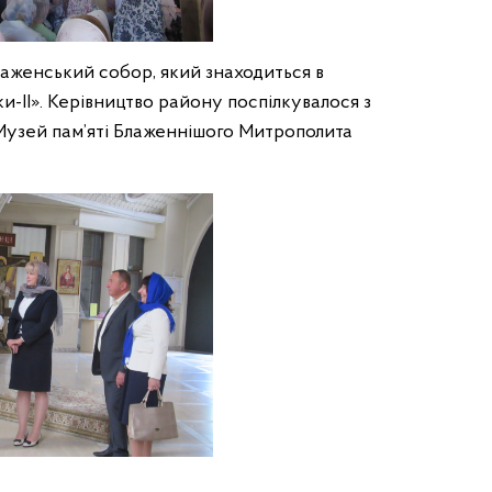
женський собор, який знаходиться в
-ІІ». Керівництво району поспілкувалося з
 Музей пам’яті Блаженнішого Митрополита