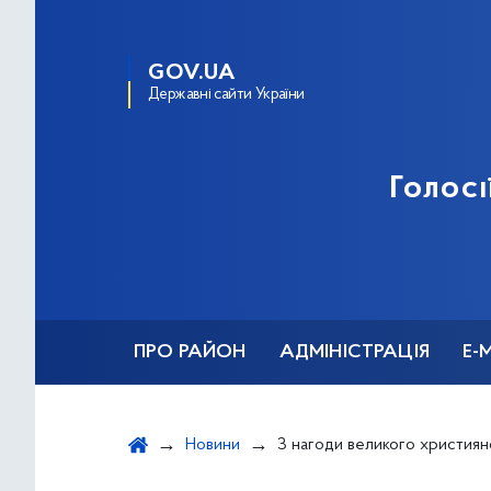
GOV.UA
Державні сайти України
Голосі
ПРО РАЙОН
АДМІНІСТРАЦІЯ
Е-
Новини
З нагоди великого християнського свята керівництво району в