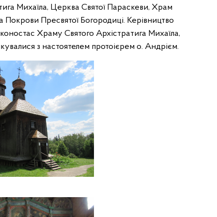
тига Михаїла, Церква Святої Параскеви, Храм
а Покрови Пресвятої Богородиці. Керівництво
іконостас Храму Святого Архістратига Михаїла,
пілкувалися з настоятелем протоієрем о. Андрієм.