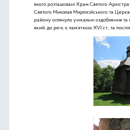
якого розташовані Храм Святого Архістра
Святого Миколая Мирлікійського та Церкв
району оглянуло унікальні оздоблення та 
який, до речі, є пам’яткою XVI ст., та пос