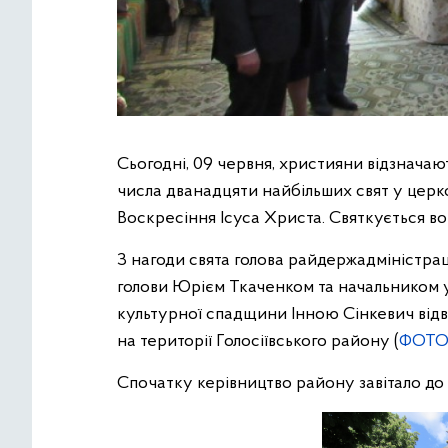
Сьогодні, 09 червня, християни відзначаю
числа дванадцяти найбільших свят у церко
Воскресіння Ісуса Христа. Святкується во
З нагоди свята голова райдержадміністра
голови Юрієм Ткаченком та начальником у
культурної спадщини Інною Сінкевич відві
на території Голосіївського району (
ФОТО
Спочатку керівництво району завітало до