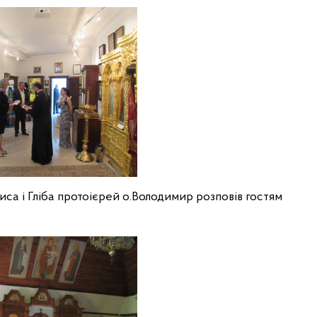
са і Гліба протоієрей о.Володимир розповів гостям