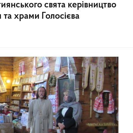
тиянського свята керівництво
 та храми Голосієва