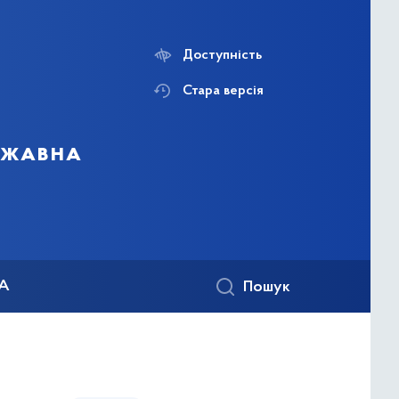
Доступність
Стара версія
ержавна
КА
Пошук