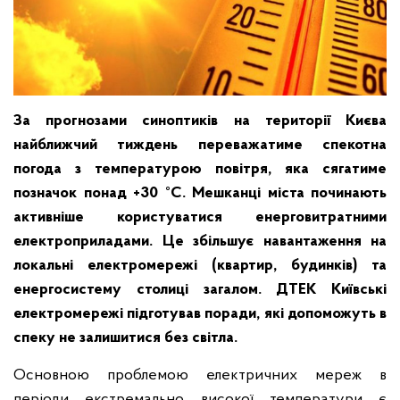
За прогнозами синоптиків на території Києва
найближчий тиждень переважатиме спекотна
погода з температурою повітря, яка сягатиме
позначок понад +30 °C. Мешканці міста починають
активніше користуватися енерговитратними
електроприладами. Це збільшує навантаження на
локальні електромережі (квартир, будинків) та
енергосистему столиці загалом. ДТЕК Київські
електромережі підготував поради, які допоможуть в
спеку не залишитися без світла.
Основною проблемою електричних мереж в
періоди екстремально високої температури є