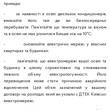
прилади;
- за наявності в оселі декількох кондиціонерів,
вмикайте його там де ви безпосередньо
перебуваєте. Пам’ятайте що температура за вікном
та в оселі не має різнитися більше ніж на 10
°
C;
- оновлюйте електричні мережі у власних
квартирах та будинках;
- пам’ятайте, що електромережі вашої оселі та
будинку в цілому спроектовані під споживання
певного об’єму електропотужності. Його
перевищення може стати причиною аварійного
відключення. Цей об’єм зазначений у вашому
договорі на розподіл, який ви уклали з ДТЕК Київські
електромережі;