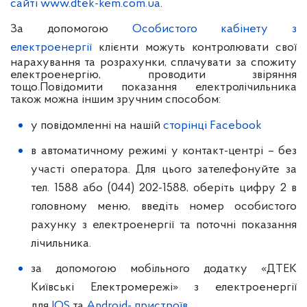
сайті
www.dtek-kem.com.ua
.
За допомогою
Особистого кабінету з
електроенергії
клієнти можуть контролювати свої
нарахування та розрахунки, сплачувати за спожиту
електроенергію, проводити звіряння
тощо.
Повідомити показання електролічильника
також можна іншим зручним способом:
у повідомленні на нашій
сторінці Facebook
в автоматичному режимі у контакт-центрі – без
участі оператора. Для цього зателефонуйте за
тел. 1588 або (044) 202-1588, оберіть цифру 2 в
головному меню, введіть номер особистого
рахунку з електроенергії та поточні показання
лічильника.
за допомогою мобільного додатку «ДТЕК
Київські Електромережі» з електроенергії
для
IOS
та
Android- пристроїв