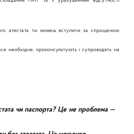
складання НМТ та з урахуванням відсутності
ого атестата ти можеш вступити за спрощеною
все необхідне, проконсультують і супроводять на
стата чи паспорта? Це не проблема —