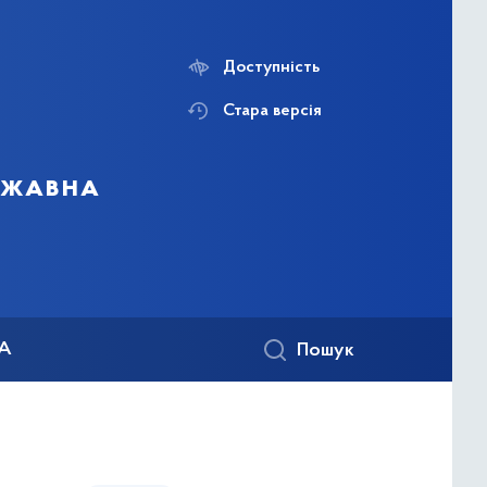
Доступність
Стара версія
ержавна
КА
Пошук