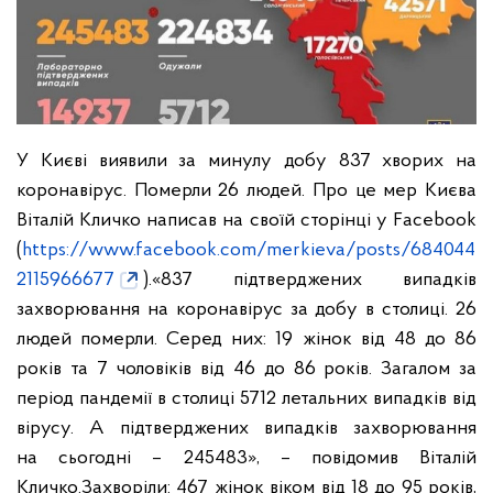
У Києві виявили за минулу добу 837 хворих на
коронавірус. Померли 26
людей. Про це мер Києва
Віталій Кличко написав на своїй сторінці у
Facebook
(
https://www.facebook.com/merkieva/posts/684044
2115966677
).
«837 підтверджених випадків
захворювання на коронавірус за добу в
столиці. 26
людей померли. Серед них: 19 жінок від 48 до 86
років та 7
чоловіків від 46 до 86 років. Загалом за
період пандемії в столиці 5712
летальних випадків від
вірусу. А підтверджених випадків захворювання
на
сьогодні – 245483», – повідомив Віталій
Кличко.
Захворіли: 467 жінок віком від 18 до 95 років,