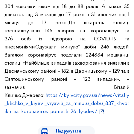
304 чоловіки віком від 18
до 88 років. А також 35
дівчаток від 3 місяців до 17 років і 31 хлопчик
від 1
місяця до 17 років.
До лікарень столиці
госпіталізували 145 хворих на коронавірус та
376
осіб із підозрою на COVID-19 та
пневмоніями.
Одужали минулої доби 246 людей.
Загалом коронавірус подолали 224834
мешканці
столиці.
«Найбільше випадків захворювання виявили в
Деснянському районі – 182, в
Дарницькому – 129 та в
Святошинському районі – 123 випадки», –
зазначив
Віталій
Кличко.
Джерело:
https://kyivcity.gov.ua/news/vitaliy
_klichko_v_kiyevi_viyavili_za_minulu_dobu_837_khvor
ikh_na_koronavirus_pomerli_26_lyudey/
Надрукувати