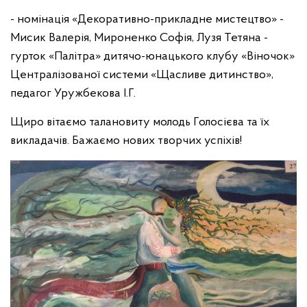
- номінація «Декоративно-прикладне мистецтво» -
Мисик Валерія, Мироненко Софія, Лузя Тетяна -
гурток «Палітра» дитячо-юнацького клубу «Віночок»
Централізованої системи «Щасливе дитинство»,
педагог Уружбекова І.Г.
Щиро вітаємо талановиту молодь Голосієва та їх
викладачів. Бажаємо нових творчих успіхів!