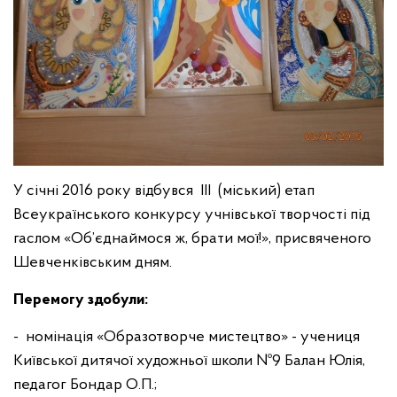
У січні 2016 року відбувся ІІІ (міський) етап
Всеукраїнського конкурсу учнівської творчості під
гаслом «Об’єднаймося ж, брати мої!», присвяченого
Шевченківським дням.
Перемогу здобули:
- номінація «Образотворче мистецтво» - учениця
Київської дитячої художньої школи №9 Балан Юлія,
педагог Бондар О.П.;