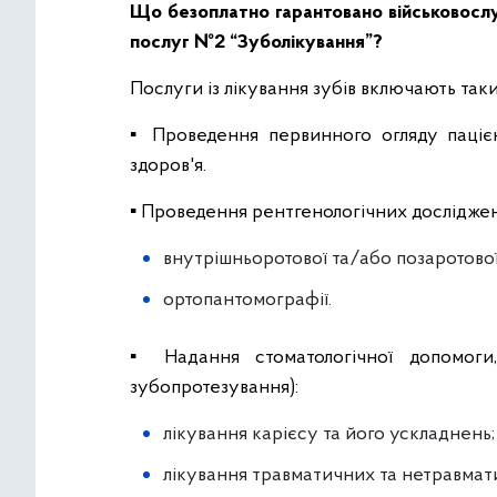
Що безоплатно гарантовано військовосл
послуг №2 “Зуболікування”?
Послуги із лікування зубів включають так
▪️ Проведення первинного огляду паціє
здоров'я.
▪️ Проведення рентгенологічних досліджен
внутрішньоротової та/або позаротової 
ортопантомографії.
▪️ Надання стоматологічної допомоги
зубопротезування):
лікування карієсу та його ускладнень;
лікування травматичних та нетравмати