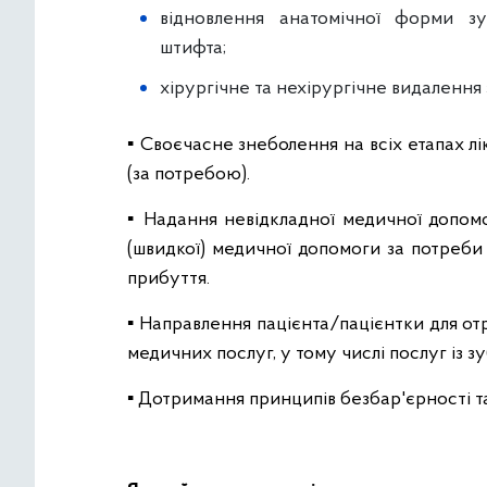
відновлення анатомічної форми зу
штифта;
хірургічне та нехірургічне видалення 
▪️ Своєчасне знеболення на всіх етапах л
(за потребою).
▪️ Надання невідкладної медичної допом
(швидкої) медичної допомоги за потреби
прибуття.
▪️ Направлення пацієнта/пацієнтки для о
медичних послуг, у тому числі послуг із з
▪️ Дотримання принципів безбар'єрності т