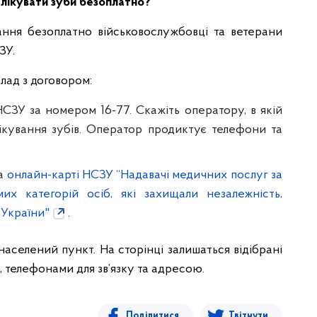
 лікувати зуби безоплатно?
ання безоплатно військовослужбовці та ветерани
ЗУ.
клад з договором:
СЗУ за номером 16-77. Скажіть оператору, в якій
лікування зубів. Оператор продиктує телефони та
на
онлайн-карті НСЗУ “Надавачі медичних послуг за
х категорій осіб, які захищали незалежність,
 України"
.
 населений пункт. На сторінці залишаться відібрані
 телефонами для зв’язку та адресою.
Поділитися
Твітнути