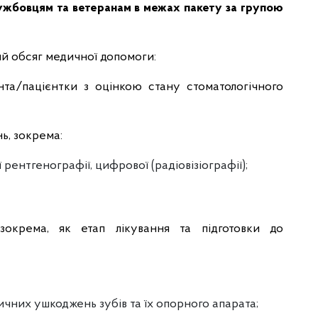
ужбовцям та ветеранам в межах пакету за групою
ий обсяг медичної допомоги:
нта/пацієнтки з оцінкою стану стоматологічного
ь, зокрема:
рентгенографії, цифрової (радіовізіографії);
,зокрема, як етап лікування та підготовки до
чних ушкоджень зубів та їх опорного апарата;