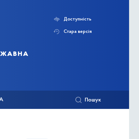
Доступність
Стара версія
ержавна
КА
Пошук