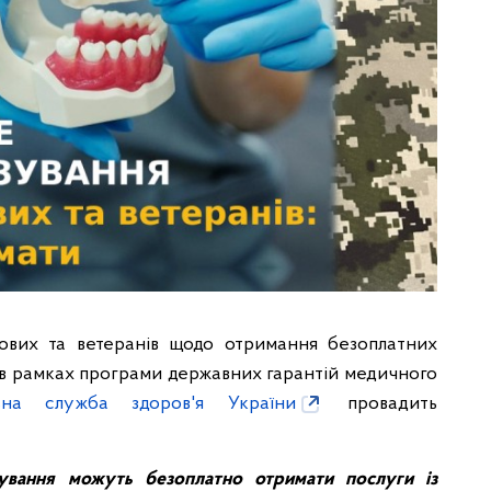
кових та ветеранів щодо отримання безоплатних
ів в рамках програми державних гарантій медичного
льна служба здоров'я України
провадить
зування можуть безоплатно отримати послуги із