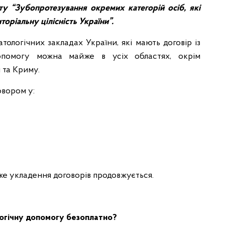
ту “Зубопротезування окремих категорій осіб, які
торіальну цілісність України”.
тологічних закладах України, які мають договір із
опомогу можна майже в усіх областях, окрім
 та Криму.
овором у:
дже укладення договорів продовжується.
огічну допомогу безоплатно?