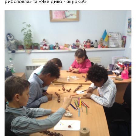
риболовля» та «Яке диво - ящірки!».