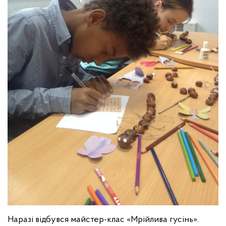
Наразі відбувся майстер-клас «Мрійлива гусінь».