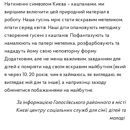
Натхненні символом Києва – каштанами, ми
вирішили включити цей природний матеріал в
роботу. Наша гусінь мріє стати яскравим метеликом,
літати серед квітів. Наші діти опановують методику
створення гусені з каштанів. Пофантазують та
намалюють на папері метелика, розфарбовують та
нададуть йому свою неповторну форму.
Додатковим, але не менш важливим, завданням для
дітей є помріяти над своїм яскравим майбутнім (який
я через 10, 20 років, чим я займаюсь, як виглядаю, як
виглядає мій дім та інше), а наприкінці заходу
обмінятися побажаннями на майбутнє.
За інформацією Голосіївського районного в місті
Києві центру соціальних служб для сім’ї, дітей та
молоді