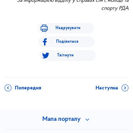
За інформацією відділу у справах сім'ї, молоді та
спорту РДА
Надрукувати
Поділитися
Твітнути
Попередня
Наступна
Мапа порталу