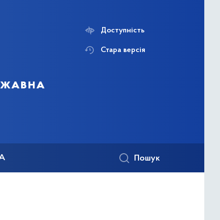
Доступність
Стара версія
ержавна
КА
Пошук