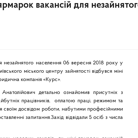
-ярмарок вакансій для незайнято
 незайнятого населення 06 вересня 2018 року у
иївського міського центру зайнятості відбувся міні
идична компанія «Курс».
р Анатолійович детально ознайомив присутніх з
йбутніх працівників, оплатою праці, режимом та
ся своїм досвідом роботи, набутими професійними
ставленні запитання.Захід відвідали 5 осіб з числа