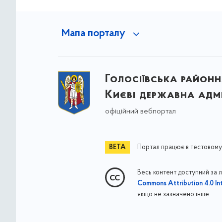
Мапа порталу
Голосіївська районна
Києві державна адмі
офіційний вебпортал
Портал працює в тестовому
Весь контент доступний за 
Commons Attribution 4.0 Int
якщо не зазначено інше