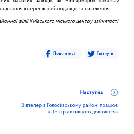
их масових заходів, як міні-ярмарок вакансій
оєднання інтересів роботодавців та населення.
айонної філії Київського міського центру зайнятості
Поділитися
Твітнути
Наступна
Відтепер в Голосіївському районі працює
«Центр активного довголіття»