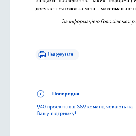
Завдяки проведенню таких інформаційн
досягається головна мета – максимальне п
З
а інформацією Голосіївської р
Надрукувати
Попередня
940 проектів від 389 команд чекають на
Вашу підтримку!