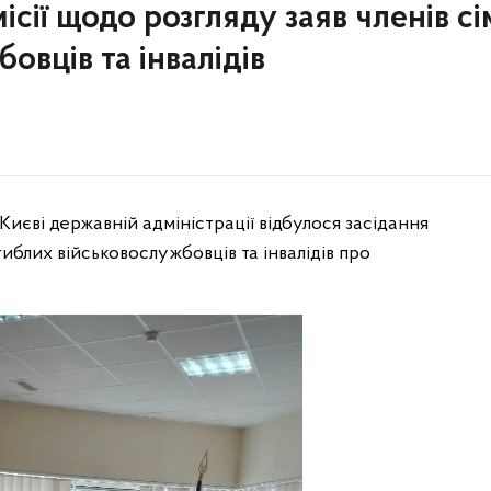
ісії щодо розгляду заяв членів с
овців та інвалідів
і Києві державній адміністрації відбулося засідання
гиблих військовослужбовців та інвалідів про