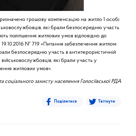
 призначено грошову компенсацію на житло 1 особі
ійськовослужбовців, які брали безпосередню участь
ують поліпшення житлових умов відповідно до
д 19.10.2016 № 719 «Питання забезпечення житлом
 брали безпосередню участь в антитерористичній
сла військовослужбовців, які брали участь у
шення житлових умов».
та соціального захисту населення Голосіївської РДА
Поділитися
Твітнути