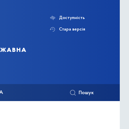
Доступність
Стара версія
ержавна
КА
Пошук