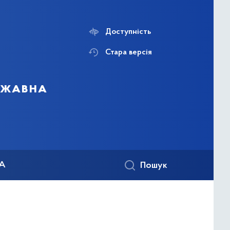
Доступність
Стара версія
ержавна
КА
Пошук