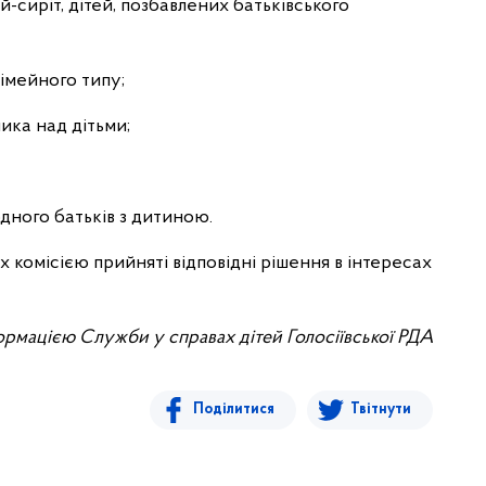
й-сиріт, дітей, позбавлених батьківського
імейного типу;
ика над дітьми;
одного батьків з дитиною.
х комісією прийняті відповідні рішення в інтересах
ормацією Служби у справах дітей Голосіївської РДА
Поділитися
Твітнути