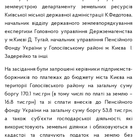
землеустрою департаменту земельних ресурсів
Київської міської державної адміністрації К.Федотова,
начальник відділу державного землевпорядкування
експертизи Головного управління Держземагенства
у м.Києві Д. Тугай, начальник управління Пенсійного
Фонду України у Голосіївському районі м. Києва І.
Задерейко та інші.
На засідання були запрошені керівники підприємств-
боржників по платежах до бюджету міста Києва на
території Голосіївського району на загальну суму
боргу 170,1 тис.грн (в тому числі по платі за землю –
16,8 тис.грн) та зі сплати внесків до Пенсійного
фонду України на загальну суму боргу 53,8 тис.грн,
а також суб’єкти господарської діяльності, які
використовують земельні ділянки і обліковуються в
кадастрі та сплачують податок на землю без