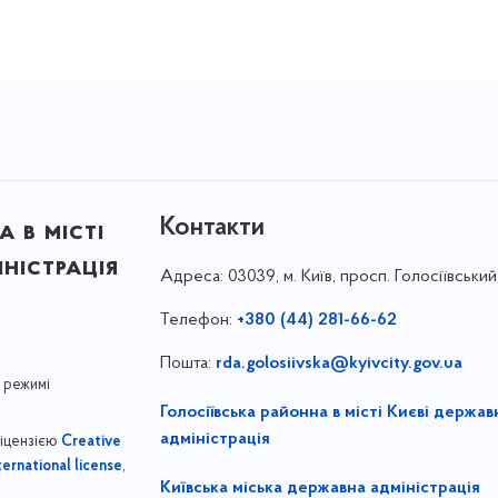
Контакти
 в місті
ністрація
Адреса:
03039, м. Київ, просп. Голосіївський
Телефон:
+380 (44) 281-66-62
Пошта:
rda.golosiivska@kyivcity.gov.ua
 режимі
Голосіївська районна в місті Києві держав
адміністрація
ліцензією
Creative
,
ernational license
Київська міська державна адміністрація