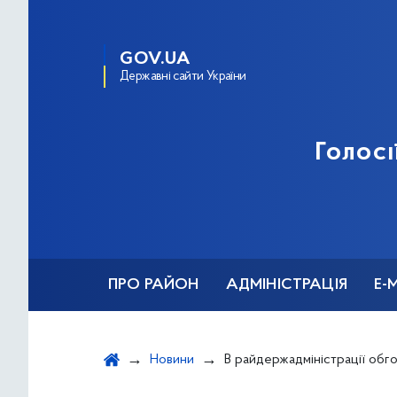
GOV.UA
Державні сайти України
Голосі
ПРО РАЙОН
АДМІНІСТРАЦІЯ
Е-
Новини
В райдержадміністрації обговорили стан вико