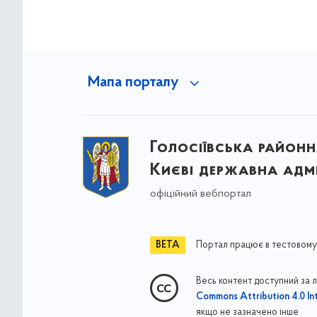
Мапа порталу
Голосіївська районна
Києві державна адмі
офіційний вебпортал
Портал працює в тестовому
Весь контент доступний за 
Commons Attribution 4.0 Int
якщо не зазначено інше