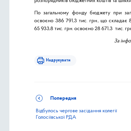
розпорядників бюджетних коштів та шляхи
По загальному фонду бюджету при запл
освоєно 386 791,3 тис. грн., що склада
65 933,8 тис. грн. освоєно 28 671,3 тис. гр
За інф
Надрукувати
Попередня
Відбулось чергове засідання колегії
Голосіївської РДА