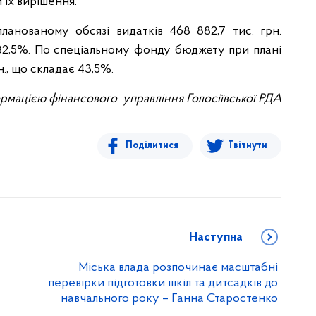
 їх вирішення.
анованому обсязі видатків 468 882,7 тис. грн.
є 82,5%. По спеціальному фонду бюджету при плані
н., що складає 43,5%.
ормацією фінансового управління Голосіївської РДА
Поділитися
Твітнути
Наступна
Міська влада розпочинає масштабні
перевірки підготовки шкіл та дитсадків до
навчального року – Ганна Старостенко