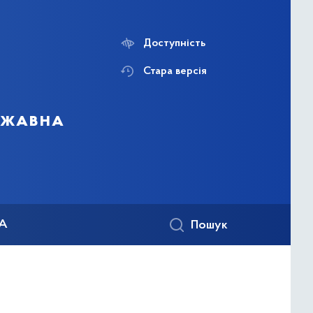
Доступність
Стара версія
ержавна
КА
Пошук