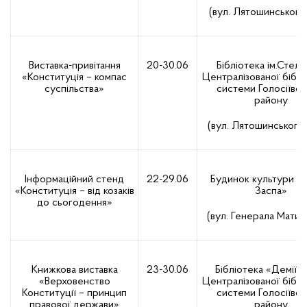
(вул. Лятошинського,
Виставка-привітання
20-30.06
Бібліотека ім.Стель
«Конституція – компас
Централізованої біблі
суспільства»
системи Голосіївсь
району
(вул. Лятошинського,
Інформаційний стенд
22-29.06
Будинок культури «К
«Конституція – від козаків
Заспа»
до сьогодення»
(вул. Генерала Матикі
Книжкова виставка
23-30.06
Бібліотека «Деміїв
«Верховенство
Централізованої біблі
Конституції – принцип
системи Голосіївсь
правової держави»
району