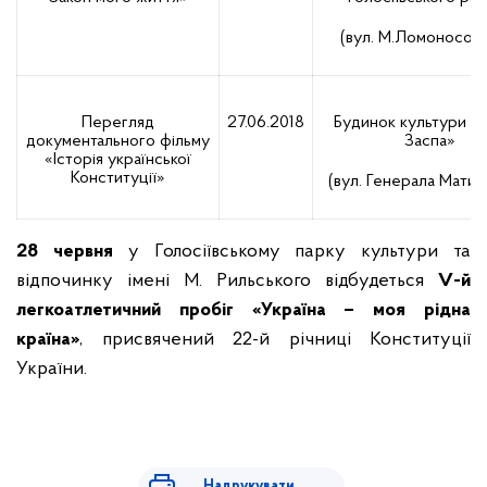
(вул. М.Ломоносова
Перегляд
27.06.2018
Будинок культури «К
документального фільму
Заспа»
«Історія української
Конституції»
(вул. Генерала Матикі
28 червня
у Голосіївському парку культури та
відпочинку імені М. Рильського відбудеться
V-й
легкоатлетичний пробіг «Україна – моя рідна
країна»
, присвячений 22-й річниці Конституції
України.
Надрукувати