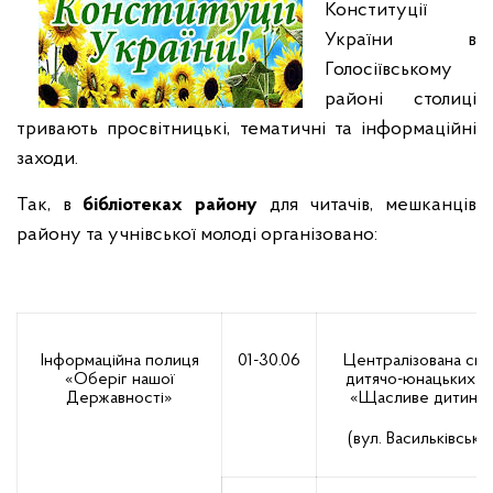
Конституції
України в
Голосіївському
районі столиці
тривають просвітницькі, тематичні та інформаційні
заходи.
Так, в
бібліотеках району
для читачів, мешканців
району та учнівської молоді організовано:
Інформаційна полиця
01-30.06
Централізована си
«Оберіг нашої
дитячо-юнацьких кл
Державності»
«Щасливе дитинс
(вул. Васильківська,