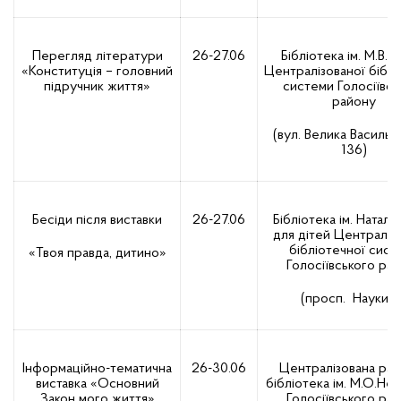
Перегляд літератури
26-27.06
Бібліотека ім. М.В.Г
«Конституція – головний
Централізованої біблі
підручник життя»
системи Голосіївсь
району
(вул. Велика Василькі
136)
Бесіди після виставки
26-27.06
Бібліотека ім. Наталі 
для дітей Централіз
бібліотечної сист
«Твоя правда, дитино»
Голосіївського ра
(просп. Науки, 4
Інформаційно-тематична
26-30.06
Централізована ра
виставка «Основний
бібліотека ім. М.О.Не
Закон мого життя»
Голосіївського ра