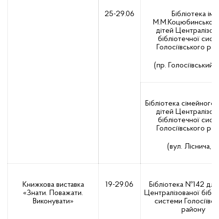
25-29.06
Бібліотека ім.
М.М.Коцюбинського
дітей Централізов
бібліотечної сист
Голосіївського ра
(пр. Голосіївський, 
Бібліотека сімейного 
дітей Централізов
бібліотечної сист
Голосіївського ра
(вул. Ліснича, 3
Книжкова виставка
19-29.06
Бібліотека №142 для
«Знати. Поважати.
Централізованої біблі
Виконувати»
системи Голосіївсь
району