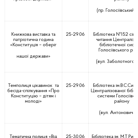
(пр. Голосіївський, 
Книжкова виставка та
25-29.06
Бібліотека №152 сім
патріотична година
читання Централізо
«Конституція – оберіг
бібліотечної сист
Голосіївського ра
нашої держави»
(вул. Заболотного, 
Темполиця цікавинок та
25-29.06
Бібліотека ім.В.С.Сим
бесіда-спілкування «Про
Централізованої біблі
Конституцію – дітям і
системи Голосіївсь
молоді»
району
(вул. Антоновича, 
Тематична полиця «Від
25-30.06
Бібліотека ім. М.Т.Рил