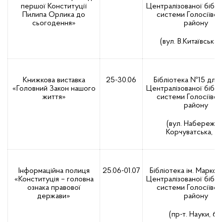
першої Конституції
Централізованої біблі
Пилипа Орлика до
системи Голосіївсь
сьогодення»
району
(вул. В.Китаївська,
Книжкова виставка
25-30.06
Бібліотека №15 для 
«Головний Закон нашого
Централізованої біблі
життя»
системи Голосіївсь
району
(вул. Набережно
Корчуватська, 9
Інформаційна полиця
25.06-01.07
Бібліотека ім. Марко 
«Конституція – головна
Централізованої біблі
ознака правової
системи Голосіївсь
держави»
району
(пр-т. Науки, 63