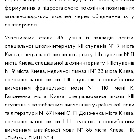
формування в підростаючого покоління позитивних
загальнолюдських якостей через об’єднання їх у
співтворчості.
Учасниками стали 46 учнів із закладів освіти:
спеціальної школи-інтернату І-ІІ ступенів № 7 міста
Києва, спеціальної школи-інтернату І-ІІ ступенів № 11
міста Києва, спеціальної школи-інтернату І-ІІІступенів
№ 9 міста Києва, медичної гімназії № 33 міста Києва,
спеціалізованої школи І-ІІІ ступенів з поглибленим
вивченням французької мови № 110 імені К.
Гапоненка міста Києва, спеціалізованої школи І-ІІІ
ступенів з поглибленим вивченням української мови
та літератури № 87 імені О. П. Довженка міста Києва,
спеціалізованої школи I–III cтупенів з поглибленим
вивченням англійської мови № 85 міста Києва, ПК
«Либідь», ДМШ № 4.