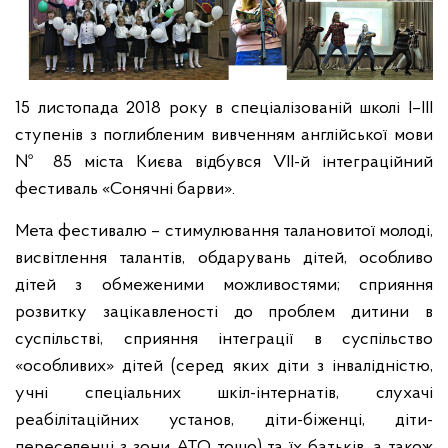
15 листопада 2018 року в спеціалізованій школі I–III
cтупенів з поглибленим вивченням англійської мови
№ 85 міста Києва відбувся VІІ-й інтеграційний
фестиваль «Сонячні барви».
Мета фестивалю – стимулювання талановитої молоді,
висвітлення талантів, обдарувань дітей, особливо
дітей з обмеженими можливостями; сприяння
розвитку зацікавленості до проблем дитини в
суспільстві, сприяння інтеграції в суспільство
«особливих» дітей (серед яких діти з інвалідністю,
учні спеціальних шкіл-інтернатів, слухачі
реабілітаційних установ, діти-біженці, діти-
переселенці з зони АТО тощо) та їх батьків, а також