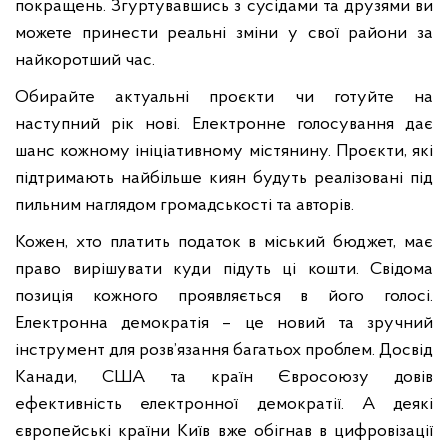
покращень. Згуртувавшись з сусідами та друзями ви
можете принести реальні зміни у свої райони за
найкоротший час.
Обирайте актуальні проєкти чи готуйте на
наступний рік нові. Електронне голосування дає
шанс кожному ініціативному містянину. Проєкти, які
підтримають найбільше киян будуть реалізовані під
пильним наглядом громадськості та авторів.
Кожен, хто платить податок в міський бюджет, має
право вирішувати куди підуть ці кошти. Свідома
позиція кожного проявляється в його голосі.
Електронна демократія – це новий та зручний
інструмент для розв’язання багатьох проблем. Досвід
Канади, США та країн Євросоюзу довів
ефективність електронної демократії. А деякі
європейські країни Київ вже обігнав в цифровізації