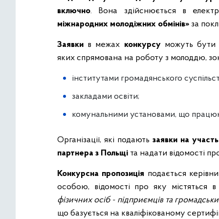
включно
. Вона здійснюється в елект
міжнародних молодіжних обмінів»
за пок
Заявки
в межах
конкурсу
можуть бути п
яких спрямована на роботу з молоддю, зо
інститутами громадянського суспільст
закладами освіти;
комунальними установами, що працюю
Організації, які подають
заявки на участь
партнера з Польщі
та надати відомості пр
Конкурсна пропозиція
подається керівн
особою, відомості про яку містяться в
фізичних осіб - підприємців та громадськ
що базується на кваліфікованому сертифі