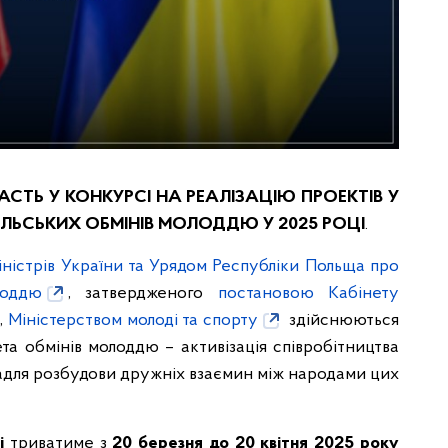
ТЬ У КОНКУРСІ НА РЕАЛІЗАЦІЮ ПРОЕКТІВ У
ЛЬСЬКИХ ОБМІНІВ МОЛОДДЮ У 2025 РОЦІ
.
ністрів України та Урядом Республіки Польща про
лоддю
, затвердженого
постановою Кабінету
,
Міністерством молоді та спорту
здійснюються
ета обмінів молоддю – активізація співробітництва
адля розбудови дружніх взаємин між народами цих
і
триватиме з
20 березня
до
20 квітня 2025
року