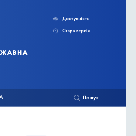
Доступність
Стара версія
ержавна
КА
Пошук