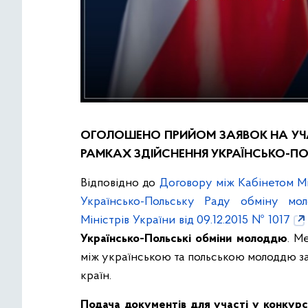
ОГОЛОШЕНО ПРИЙОМ ЗАЯВОК НА УЧАС
РАМКАХ ЗДІЙСНЕННЯ УКРАЇНСЬКО-ПО
Відповідно до
Договору між Кабінетом Мі
Українсько-Польську Раду обміну мо
Міністрів України від 09.12.2015 № 1017
Українсько-Польські обміни молоддю
. М
між українською та польською молоддю з
країн.
Подача документів
для участі у конкурс