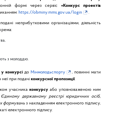
ронній формі через сервіс
«Конкурс проектів
ликанням:
https://obminy.mms.gov.ua/login
.
одані неприбутковими організаціями, діяльність
крема:
ва,
ть з молоддю.
 у конкурсі
до
Мінмолодьспорту
, повинні мати
о неї при подачі
конкурсної пропозиції
.
иком учасника
конкурсу
або уповноваженою ним
Єдиному державному реєстрі юридичних осіб,
их формувань
з накладенням електронного підпису,
каті електронного підпису.