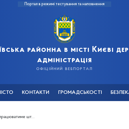
Портал в режимі тестування та наповнення
ївська районна в місті Києві д
адміністрація
офіційний вебпортал
МІСТО
КОНТАКТИ
ГРОМАДСЬКОСТІ
БЕЗПЕ
 координації соціального патрулювання