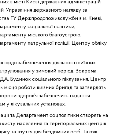
их в місті Києві державних адміністрацій,
й, Управління державного нагляду за
ства ГУ Держпродспоживслужби в м. Києві,
артаменту соціальної політики,
Департаменту міського благоустрою,
артаменту патрульної поліції, Центру обліку
в щодо забезпечення діяльності виїзних
патрулювання у зимовий період. Зокрема,
ДА, Будинок соціального піклування, Центр
 місця роботи виїзних бригад та затвердять
охорони здоров’я забезпечить надання
м у лікувальних установах.
рації та Департамент соцполітики створять на
ахисту населення та територіальних центрів
ягу та взуття для бездомних осіб. Також