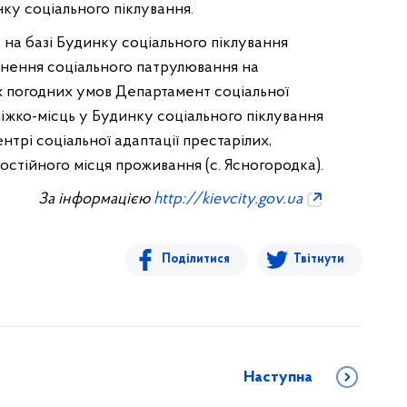
ку соціального піклування.
, на базі Будинку соціального піклування
йснення соціального патрулювання на
х погодних умов Департамент соціальної
 ліжко-місць у Будинку соціального піклування
ентрі соціальної адаптації престарілих,
 постійного місця проживання (с. Ясногородка).
За інформацією
http://kievcity.gov.ua
Поділитися
Твітнути
Наступна