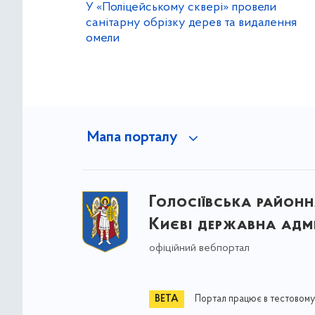
У «Поліцейському сквері» провели
санітарну обрізку дерев та видалення
омели
Мапа порталу
Голосіївська районна
Києві державна адмі
офіційний вебпортал
Портал працює в тестовому