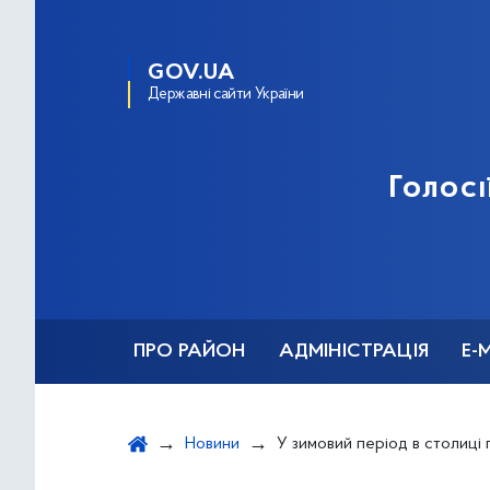
GOV.UA
Державні сайти України
Голосі
ПРО РАЙОН
АДМІНІСТРАЦІЯ
Е-
Новини
У зимовий період в столиці працюватиме штаб допомоги бездомним і