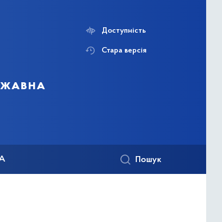
Доступність
Стара версія
ержавна
КА
Пошук