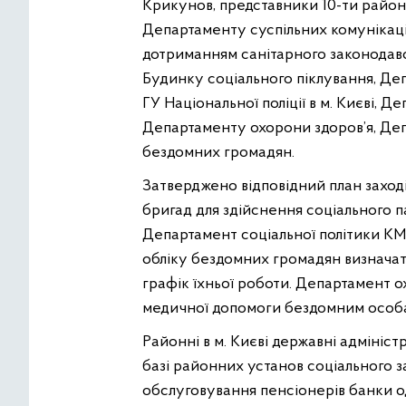
Крикунов, представники 10-ти районн
Департаменту суспільних комунікаці
дотриманням санітарного законодав
Будинку соціального піклування, Деп
ГУ Національної поліції в м. Києві, 
Департаменту охорони здоров’я, Деп
бездомних громадян.
Затверджено відповідний план заході
бригад для здійснення соціального 
Департамент соціальної політики КМ
обліку бездомних громадян визначать
графік їхньої роботи. Департамент 
медичної допомоги бездомним особа
Районні в м. Києві державні адмініст
базі районних установ соціального з
обслуговування пенсіонерів банки од