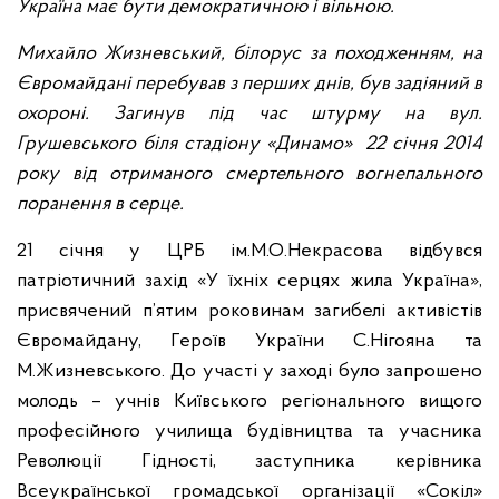
Україна має бути демократичною і вільною.
Михайло Жизневський, білорус за походженням, на
Євромайдані перебував з перших днів, був задіяний в
охороні. Загинув під час штурму на вул.
Грушевського біля стадіону «Динамо» 22 січня 2014
року від отриманого смертельного вогнепального
поранення в серце.
21 січня у ЦРБ ім.М.О.Некрасова відбувся
патріотичний захід «У їхніх серцях жила Україна»,
присвячений п’ятим роковинам загибелі активістів
Євромайдану, Героїв України С.Нігояна та
М.Жизневського. До участі у заході було запрошено
молодь – учнів Київського регіонального вищого
професійного училища будівництва та учасника
Революції Гідності, заступника керівника
Всеукраїнської громадської організації «Сокіл»