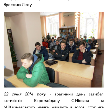
Ярослава Люту.
22 січня 2014 року -
трагічний день загибелі
активістів Євромайдану С.Нігояна та
М.Жизневського навіки увійдуть в золоті сторінки