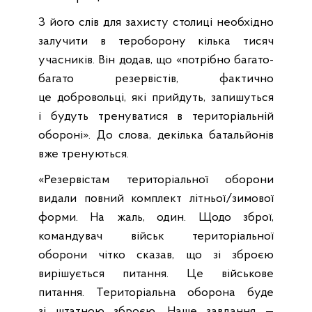
З його слів для захисту столиці необхідно
залучити в тероборону кілька тисяч
учасників. Він додав, що «потрібно багато-
багато резервістів, фактично
це добровольці, які прийдуть, запишуться
і будуть тренуватися в територіальній
обороні». До слова, декілька батальйонів
вже тренуються.
«Резервістам територіальної оборони
видали повний комплект літньої/зимової
форми. На жаль, один. Щодо зброї,
командувач військ територіальної
оборони чітко сказав, що зі зброєю
вирішується питання. Це військове
питання. Територіальна оборона буде
зі штатною зброєю. Наше завдання —