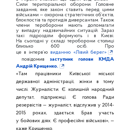
Сили територіальної оборони. Головне
завдання, яке закон ставить перед цими
військами — охорона стратегічних об’єктів,
блокпостів та протидія диверсантам. Також
члени тероборони мають допомагати
у випадку надзвичайних ситуацій. Зараз
такі підрозділи формують і в Києві.
На сьогодні у складі тероборони столиці
близько 600 осіб. Про
це в інтерв’ю
виданню «Лівий берег»
повідомив
заступник голови КМДА
Андрій Крищенко.
«Там працівники Київської міської
державної адміністрації, жінки в тому
числі. Журналісти. Є колишній народний
депутат, підприємці. Є голова Ради
резервістів — журналіст, відслужив у 2014-
2015 роках, здається. Брав участь
у бойових діях. Є професійні військові», —
каже Крищенко.