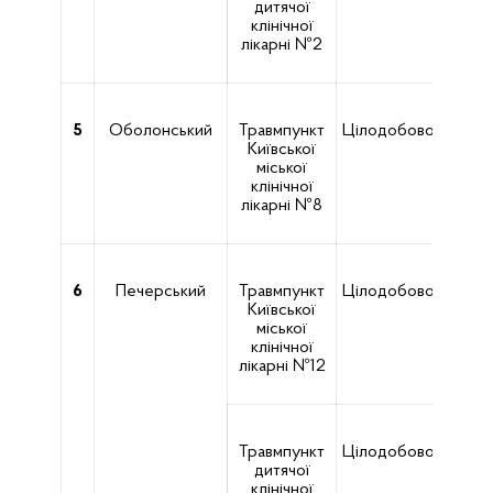
дитячої
клінічної
лікарні №2
5
Оболонський
Травмпункт
Цілодобово
вул. 
Київської
міської
клінічної
лікарні №8
6
Печерський
Травмпункт
Цілодобово
Київської
Підви
міської
клінічної
лікарні №12
Травмпункт
Цілодобово
дитячої
Підви
клінічної