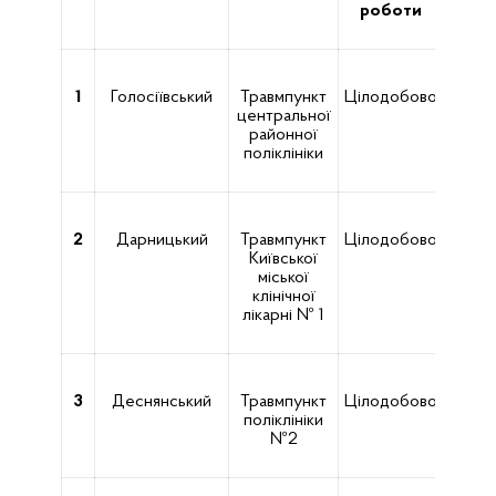
роботи
1
Голосіївський
Травмпункт
Цілодобово
центральної
Голо
районної
поліклініки
2
Дарницький
Травмпункт
Цілодобово
Ха
Київської
ш
міської
клінічної
лікарні № 1
3
Деснянський
Травмпункт
Цілодобово
вул. 
поліклініки
№2