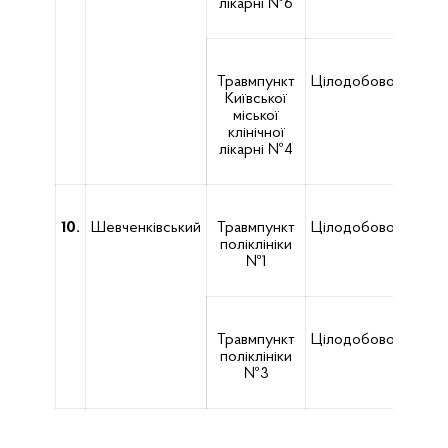
лікарні №6
Травмпункт
Цілодобово
Київської
Соло
міської
клінічної
лікарні №4
10.
Шевченківський
Травмпункт
Цілодобово
поліклініки
Б.Хме
№1
Травмпункт
Цілодобово
вул
поліклініки
№3