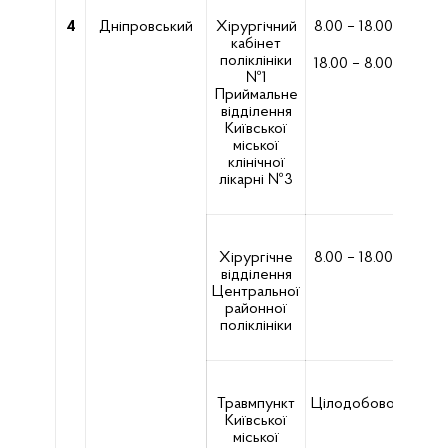
4
Дніпровський
Хірургічний
8.00 – 18.00
кабінет
П.Зап
поліклініки
18.00 – 8.00
№1
Приймальне
П.Зап
відділення
Київської
міської
клінічної
лікарні №3
Хірургічне
8.00 – 18.00
відділення
Лунач
Центральної
районної
поліклініки
Травмпункт
Цілодобово
вул
Київської
Н
міської