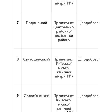
лікарні №7
7
Подільський
Травмпункт
Цілодобово
вул. 
центральної
районної
поліклініки
району
8
Святошинський
Травмпункт
Цілодобово
Київської
Котел
міської
клінічної
лікарні №7
9
Солом’янський
Травмпункт
Цілодобово
вул. 
Київської
міської
клінічної