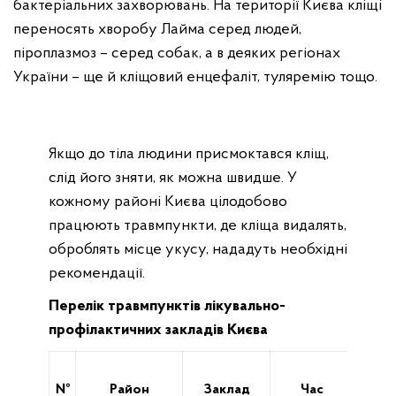
бактеріальних захворювань. На території Києва кліщі
переносять хворобу Лайма серед людей,
піроплазмоз – серед собак, а в деяких регіонах
України – ще й кліщовий енцефаліт, туляремію тощо.
Якщо до тіла людини присмоктався кліщ,
слід його зняти, як можна швидше. У
кожному районі Києва цілодобово
працюють травмпункти, де кліща видалять,
оброблять місце укусу, нададуть необхідні
рекомендації.
Перелік травмпунктів лікувально-
профілактичних закладів Києва
№
Район
Заклад
Час
А