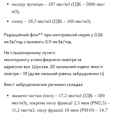
оксиду вуглецю – 187 мкг/м3 (ГДК – 5000 мкг/
м3);
озону – 28,3 мкг/м3 (ГДК – 160 мкг/м3).
Радіаційний фон** при контрольній нормі у 0,26
мкЗв/год становить 0,11 мкЗв/год.
На стаціонарному пункті
моніторингу атмосферного повітря за
адресою вул. Щусєва, 20 загальний індекс якості
повітря – 19 (дуже низький рівень забрудненості).
Вміст забруднюючих речовин складає:
зважені частки (пил) – 17,2 мкг/м3 (ГДК – 500
мкг/м3), зокрема пилу фракції 2,5 мкм (PM2,5) –
11,2 мкг/м3, пилу фракції 10 мкм (PM10) – 14,7