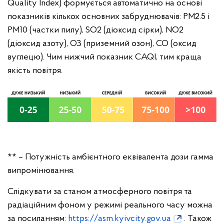
Quality Index) формується автоматично на основі
показників кількох основних забруднювачів: PM2.5 і
PM10 (частки пилу), SO2 (діоксид сірки), NO2
(діоксид азоту), ОЗ (приземний озон), CO (оксид
вуглецю). Чим нижчий показник CAQI, тим краща
якість повітря.
** – Потужність амбієнтного еквівалента дози гамма
випромінювання.
Слідкувати за станом атмосферного повітря та
радіаційним фоном у режимі реального часу можна
за посиланням:
https://asm.kyivcity.gov.ua
. Також