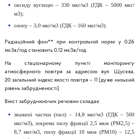
оксиду вуглецю – 330 мкг/м3 (ГДК – 5000 мкг/
м3);
озону – 3,0 мкг/м3 (ГДК – 160 мкг/м3).
Радіаційний фон** при контрольній нормі у 0,26
мкЗв/год становить 0,12 мкЗв/год.
На стаціонарному пункті моніторингу
атмосферного повітря за адресою вул. Щусєва,
20 загальний індекс якості повітря – 11 (дуже низький
рівень забрудненості).
Вміст забруднюючих речовин складає:
зважені частки (пил) – 14,8 мкг/м3 (ГДК – 500
мкг/м3), зокрема пилу фракції 2,5 мкм (PM2,5) –
8,7 мкг/м3, пилу фракції 10 мкм (PM10) – 12,5