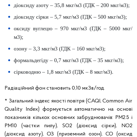
діоксиду азоту – 35,8 мкг/м3 (ГДК – 200 мкг/м3);
діоксиду сірки – 5,7 мкг/м3 (ГДК – 500 мкг/м3);
оксиду вуглецю – 970 мкг/м3 (ГДК – 5000 мкг/
м3);
озону – 3,3 мкг/м3 (ГДК – 160 мкг/м3);
формальдегіду – 0,7 мкг/м3 (ГДК – 35 мкг/м3);
сірководню – 1,8 мкг/м3 (ГДК – 8 мкг/м3).
Радіаційний фон становить 0,10 мкЗв/год.
* Загальний індекс якості повітря (CAQI, Common Air
Quality Index) формується автоматично на основі
показників кількох основних забруднювачів: PM2.5 і
PM10 (частки пилу), SO2 (діоксид сірки), NO2
(діоксид азоту), ОЗ (приземний озон), CO (оксид