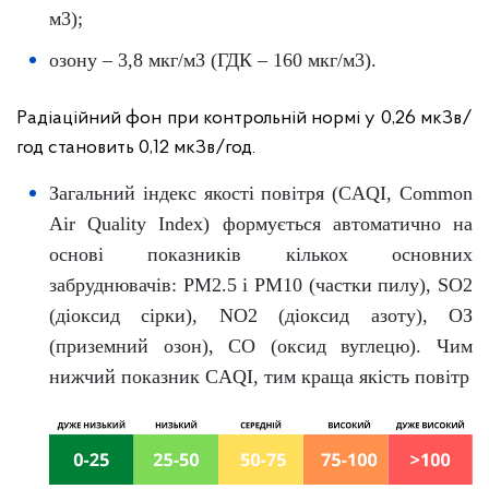
м3);
озону – 3,8 мкг/м3 (ГДК – 160 мкг/м3).
Радіаційний фон при контрольній нормі у 0,26 мкЗв/
год становить 0,12 мкЗв/год.
Загальний індекс якості повітря (CAQI, Common
Air Quality Index) формується автоматично на
основі показників кількох основних
забруднювачів: PM2.5 і PM10 (частки пилу), SO2
(діоксид сірки), NO2 (діоксид азоту), ОЗ
(приземний озон), CO (оксид вуглецю). Чим
нижчий показник CAQI, тим краща якість повітр